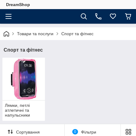
DreamShop
Товари та послуги
Спорт та фітнес
Спорт та фітнес
Лямки, петлі
атлетичні та
напульсники
Сортування
0
Фільтри