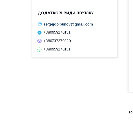
sergejdolbunov@gmail.com
+380959276131
+380737270220
+380959276131