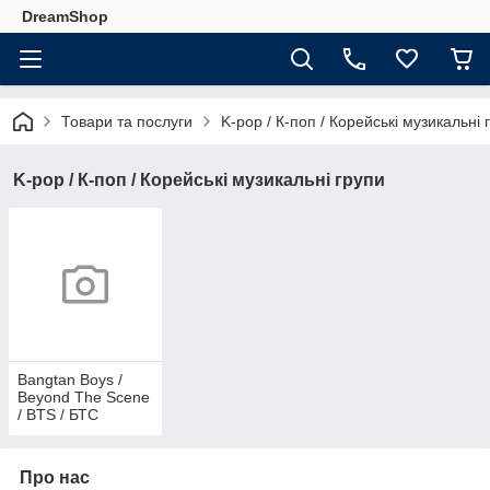
DreamShop
Товари та послуги
K-pop / К-поп / Корейські музикальні 
K-pop / К-поп / Корейські музикальні групи
Bangtan Boys /
Beyond The Scene
/ BTS / БТС
Про нас