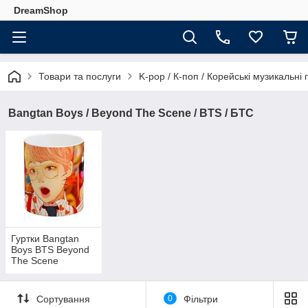
DreamShop
Товари та послуги
K-pop / К-поп / Корейські музикальні 
Bangtan Boys / Beyond The Scene / BTS / БТС
Гуртки Bangtan
Boys BTS Beyond
The Scene
Сортування
0
Фільтри