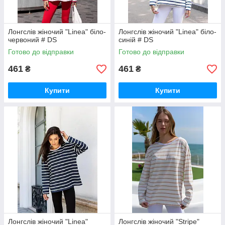
Лонгслів жіночий "Linea" біло-
Лонгслів жіночий "Linea" біло-
червоний # DS
синій # DS
Готово до відправки
Готово до відправки
461
461
₴
₴
Купити
Купити
Лонгслів жіночий "Linea"
Лонгслiв жiночий "Stripe"