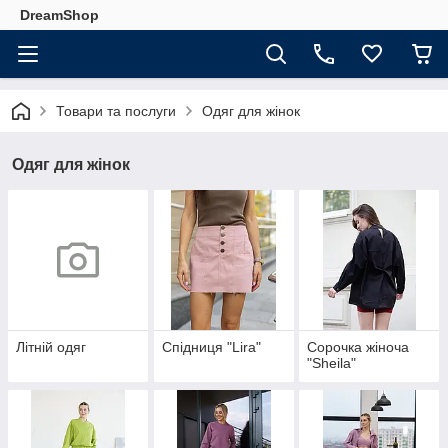
DreamShop
Товари та послуги
Одяг для жінок
Одяг для жінок
Літній одяг
Cпiдниця "Lira"
Сорочка жiноча
"Sheila"