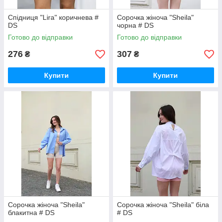
Cпiдниця "Lira" коричнева #
Сорочка жiноча "Sheila"
DS
чорна # DS
Готово до відправки
Готово до відправки
276
307
₴
₴
Купити
Купити
Сорочка жiноча "Sheila"
Сорочка жiноча "Sheila" біла
блакитна # DS
# DS