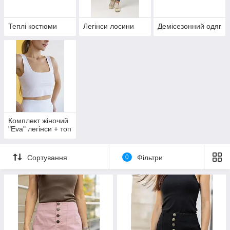
Теплі костюми
Легінси лосини
Демісезонний одяг
Комплект жiночий
"Eva" легінси + топ
Сортування
0
Фільтри