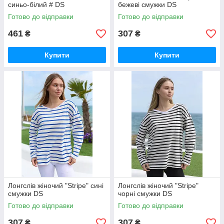
синьо-білий # DS
бежеві смужки DS
Готово до відправки
Готово до відправки
461
307
₴
₴
Купити
Купити
Лонгслiв жiночий "Stripe" сині
Лонгслiв жiночий "Stripe"
смужки DS
чорні смужки DS
Готово до відправки
Готово до відправки
307
307
₴
₴