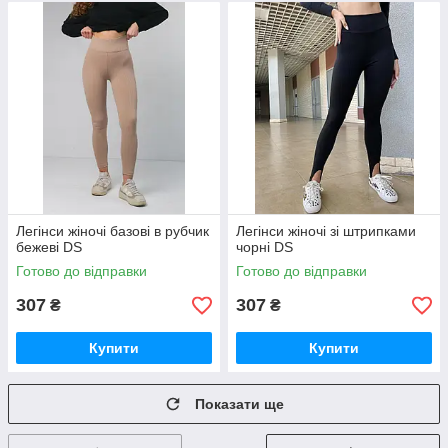
Легінси жіночі базові в рубчик
Легінси жіночі зі штрипками
бежеві DS
чорні DS
Готово до відправки
Готово до відправки
307
307
₴
₴
Купити
Купити
Показати ще