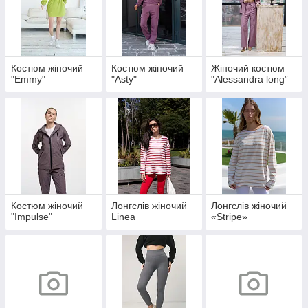
Костюм жіночий
Костюм жіночий
Жіночий костюм
"Emmy"
"Asty"
"Alessandra long”
Костюм жiночий
Лонгслiв жiночий
Лонгслiв жiночий
"Impulse"
Linеa
«Stripe»