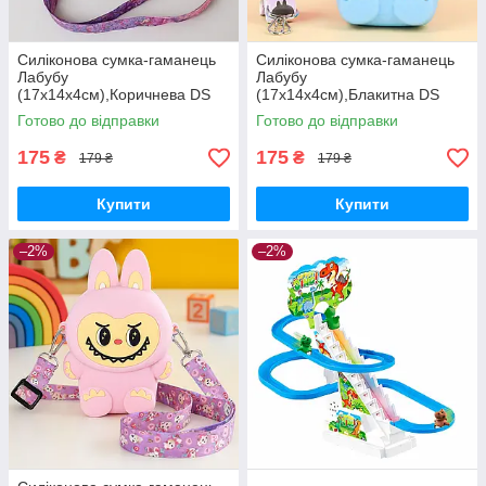
Силіконова сумка-гаманець
Силіконова сумка-гаманець
Лабубу
Лабубу
(17х14х4см),Коричнева DS
(17х14х4см),Блакитна DS
Готово до відправки
Готово до відправки
175
175
₴
₴
179 ₴
179 ₴
Купити
Купити
–2%
–2%