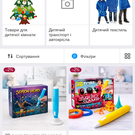
Товари для
Дитячий
Дитячий текстиль
дитячої кімнати
транспорт і
автокрісла
Сортування
0
Фільтри
–2%
–2%