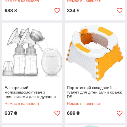
Немає в наявності
Немає в наявності
683
334
₴
₴
Електричний
Портативний складаний
молоковідсмоктувач з
туалет для дітей,Білий оранж
пляшечками для годування
DS
150мл,від USB,RH228 DS
Немає в наявності
Немає в наявності
637
699
₴
₴