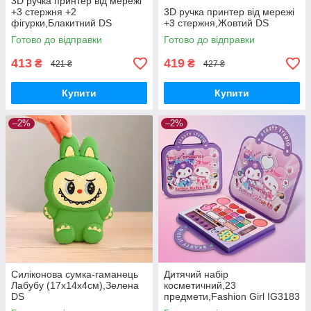
3D ручка принтер від мережі
+3 стержня +2
3D ручка принтер від мережі
фігурки,Блакитний DS
+3 стержня,Жовтий DS
Готово до відправки
Готово до відправки
413
419
₴
₴
421 ₴
427 ₴
Купити
Купити
–2%
–2%
Силіконова сумка-гаманець
Дитячий набір
Лабубу (17х14х4см),Зелена
косметичний,23
DS
предмети,Fashion Girl IG3183
DS