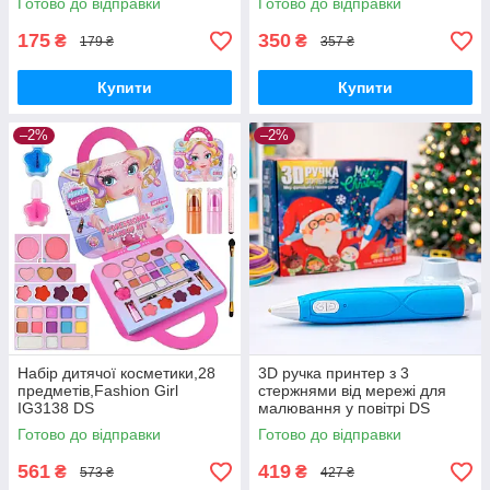
Готово до відправки
Готово до відправки
175
350
₴
₴
179 ₴
357 ₴
Купити
Купити
–2%
–2%
Набір дитячої косметики,28
3D ручка принтер з 3
предметів,Fashion Girl
стержнями від мережі для
IG3138 DS
малювання у повітрі DS
Готово до відправки
Готово до відправки
561
419
₴
₴
573 ₴
427 ₴