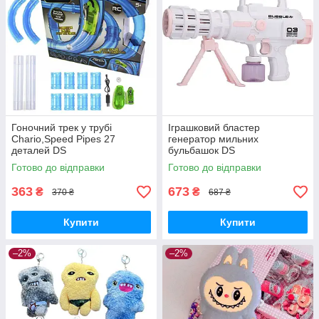
Гоночний трек у трубі
Іграшковий бластер
Chario,Speed Pipes 27
генератор мильних
деталей DS
бульбашок DS
Готово до відправки
Готово до відправки
363
673
₴
₴
370 ₴
687 ₴
Купити
Купити
–2%
–2%