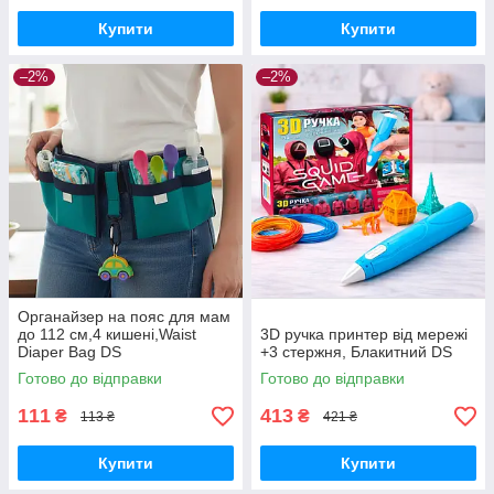
Купити
Купити
–2%
–2%
Органайзер на пояс для мам
до 112 см,4 кишені,Waist
3D ручка принтер від мережі
Diaper Bag DS
+3 стержня, Блакитний DS
Готово до відправки
Готово до відправки
111
413
₴
₴
113 ₴
421 ₴
Купити
Купити