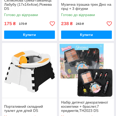
Силіконова сумка-гаманець
Лабубу (17х14х4см),Рожева
Музична іграшка-трек Діно на
DS
гірці + 3 фігурки
Готово до відправки
Готово до відправки
175
238
₴
₴
179 ₴
243 ₴
Купити
Купити
Набір дитячої декоративної
Портативний складний
косметики + браслет,7
туалет для дітей DS
предметів,TH2023 DS