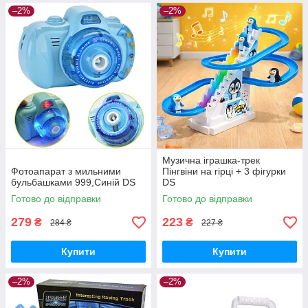
–2%
–2%
Музична іграшка-трек
Фотоапарат з мильними
Пінгвіни на гірці + 3 фігурки
бульбашками 999,Синій DS
DS
Готово до відправки
Готово до відправки
279
223
₴
₴
284 ₴
227 ₴
Купити
Купити
–2%
–2%