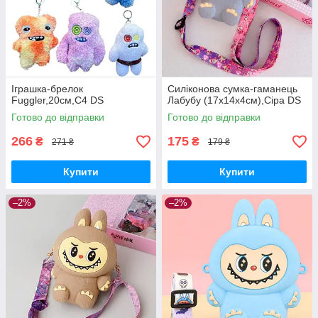
Іграшка-брелок
Силіконова сумка-гаманець
Fuggler,20см,C4 DS
Лабубу (17х14х4см),Сіра DS
Готово до відправки
Готово до відправки
266
175
₴
₴
271 ₴
179 ₴
Купити
Купити
–2%
–2%