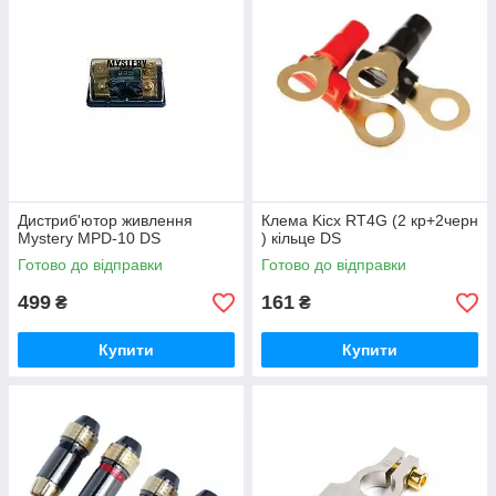
Дистриб'ютор живлення
Клема Kicx RT4G (2 кр+2черн
Mystery MPD-10 DS
) кільце DS
Готово до відправки
Готово до відправки
499
161
₴
₴
Купити
Купити