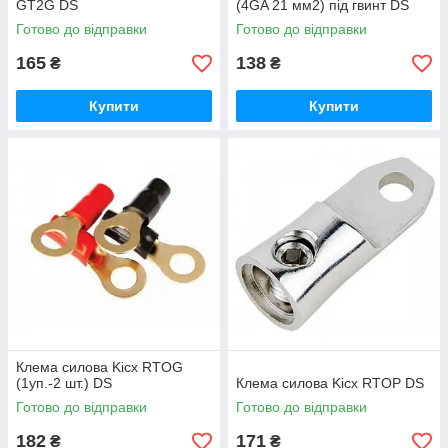
GT2G DS
(4GA 21 мм2) під гвинт DS
Готово до відправки
Готово до відправки
165
138
₴
₴
Купити
Купити
Клема силова Kicx RTOG
(1уп.-2 шт.) DS
Клема силова Kicx RTОР DS
Готово до відправки
Готово до відправки
182
171
₴
₴