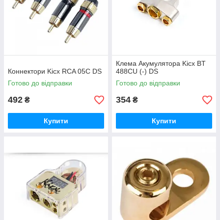
Клема Акумулятора Kicx BT
Коннектори Kicx RCA 05C DS
488CU (-) DS
Готово до відправки
Готово до відправки
492
354
₴
₴
Купити
Купити