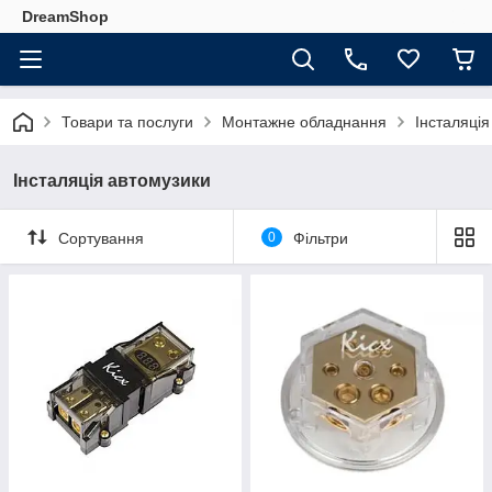
DreamShop
Товари та послуги
Монтажне обладнання
Інсталяція
Інсталяція автомузики
Сортування
0
Фільтри