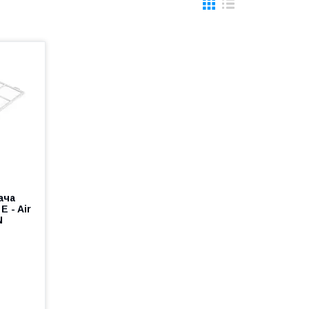
ача
E - Air
N