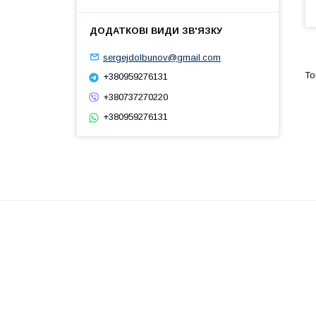
sergejdolbunov@gmail.com
+380959276131
+380737270220
+380959276131