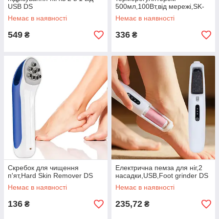
USB DS
500мл,100Вт,від мережі,SK-
117 DS
Немає в наявності
Немає в наявності
549
336
₴
₴
Скребок для чищення
Електрична пемза для ніг,2
п'ят,Hard Skin Remover DS
насадки,USB,Foot grinder DS
Немає в наявності
Немає в наявності
136
235,72
₴
₴