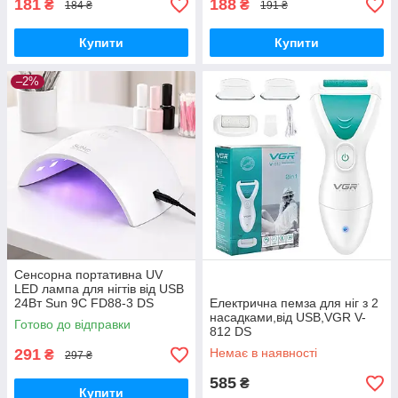
181
188
₴
₴
184 ₴
191 ₴
Купити
Купити
–2%
Сенсорна портативна UV
LED лампа для нігтів від USB
24Вт Sun 9C FD88-3 DS
Електрична пемза для ніг з 2
насадками,від USB,VGR V-
Готово до відправки
812 DS
291
Немає в наявності
₴
297 ₴
585
₴
Купити