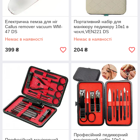
Електрична пемза для ніг
Портативний набір для
Callus remover vacuum WM-
манікюру педикюру 10в1 в
47 DS
чохлі,VEN221 DS
Немає в наявності
Немає в наявності
399
204
₴
₴
Професійний педикюрний
Професійний манікюрний
манікюрний набір 10в1 з