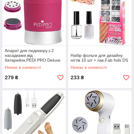
Апарат для педикюру,з 2
насадками,від
Набір фольги для дизайну
батарейок,PEDI PRO Deluxe
нігтів 10 шт + лак,Fab foils DS
DS
Немає в наявності
Немає в наявності
279
233
₴
₴