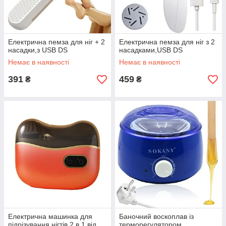
Електрична пемза для ніг + 2
Електрична пемза для ніг з 2
насадки,з USB DS
насадками,USB DS
Немає в наявності
Немає в наявності
391
459
₴
₴
Електрична машинка для
Баночний воскоплав із
підрізування нігтів 2 в 1 від
терморегулятором