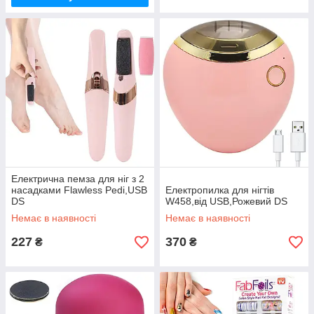
Електрична пемза для ніг з 2
насадками Flawless Pedi,USB
Електропилка для нігтів
DS
W458,від USB,Рожевий DS
Немає в наявності
Немає в наявності
227
370
₴
₴