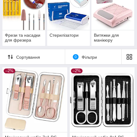
Фрези та насадки
Стерилізатори
Витяжки для
для фрезера
манікюру
Сортування
0
Фільтри
–2%
–2%