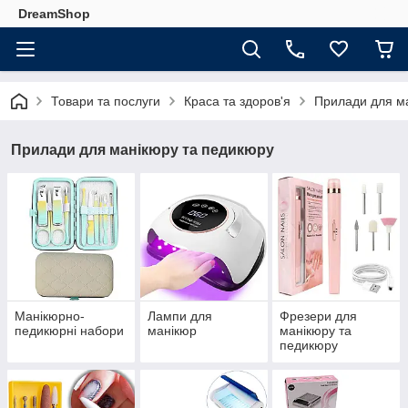
DreamShop
Товари та послуги
Краса та здоров'я
Прилади для м
Прилади для манікюру та педикюру
Манікюрно-
Лампи для
Фрезери для
педикюрні набори
манікюр
манікюру та
педикюру