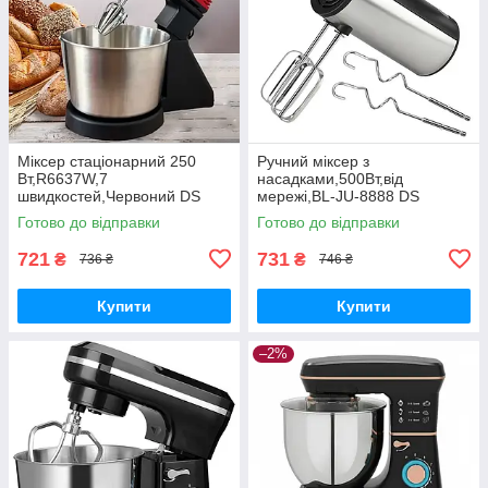
Міксер стаціонарний 250
Ручний міксер з
Вт,R6637W,7
насадками,500Вт,від
швидкостей,Червоний DS
мережі,BL-JU-8888 DS
Готово до відправки
Готово до відправки
721
731
₴
₴
736 ₴
746 ₴
Купити
Купити
–2%