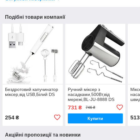
Подібні товари компанії
Бездротовий капучинатор
Ручний міксер з
Мікс
міксер,від USB,Білий DS
насадками,500Вт,від
наса
мережі,BL-JU-8888 DS
швид
731
₴
746 ₴
254
513
₴
Купити
Акційні пропозиції та новинки