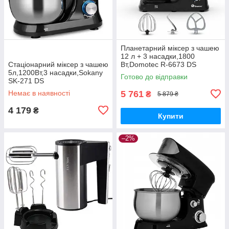
Планетарний міксер з чашею
12 л + 3 насадки,1800
Стаціонарний міксер з чашею
Вт,Domotec R-6673 DS
5л,1200Вт,3 насадки,Sokany
Готово до відправки
SK-271 DS
Немає в наявності
5 761
₴
5 879 ₴
4 179
₴
Купити
–2%