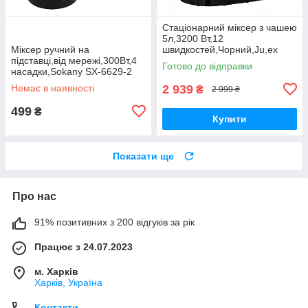
Стаціонарний міксер з чашею
5л,3200 Вт,12
Міксер ручний на
швидкостей,Чорний,Ju,ex
підставці,від мережі,300Вт,4
ProMix SC-635 DS
Готово до відправки
насадки,Sokany SX-6629-2
DS
Немає в наявності
2 939
₴
2 999 ₴
499
₴
Купити
Показати ще
Про нас
91% позитивних з 200 відгуків за рік
Працює з 24.07.2023
м. Харків
Харків, Україна
Контакти