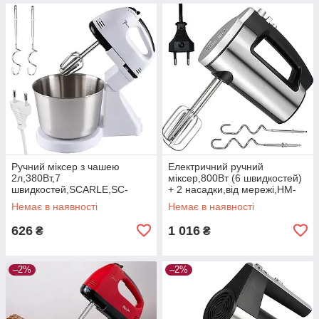
Ручний міксер з чашею
Електричний ручний
2л,380Вт,7
міксер,800Вт (6 швидкостей)
швидкостей,SCARLE,SC-
+ 2 насадки,від мережі,HM-
133T DS
8839 DS
Немає в наявності
Немає в наявності
626
1 016
₴
₴
–2%
–2%