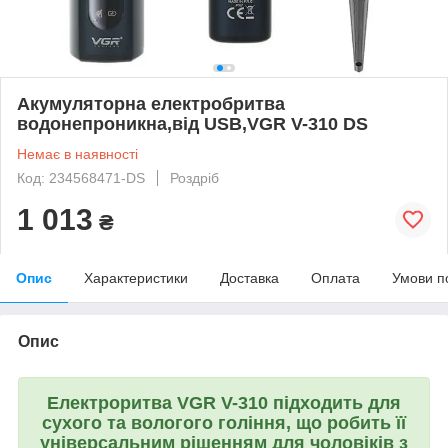
Акумуляторна електробритва
водонепроникна,від USB,VGR V-310 DS
Немає в наявності
Код: 234568471-DS
Роздріб
1 013
₴
Опис
Характеристики
Доставка
Оплата
Умови п
Опис
Електроритва VGR V-310 підходить для
сухого та вологого гоління, що робить її
універсальним рішенням для чоловіків з