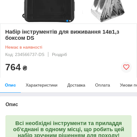
Набір інструментів для виживання 14в1,з
боксом DS
Немає в наявності
Код: 234566737-DS
Роздріб
764
₴
Опис
Характеристики
Доставка
Оплата
Умови п
Опис
Всі необхідні інструменти та приладдя
об'єднані в одному місці, що робить цей
набір зручним рішенням для походу!