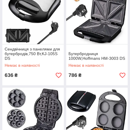
Сендвічниця з панелями для
бутербродів,750 Вт,KJ-105S
Бутербродниця
DS
1000W,Hoffmans HM-3003 DS
Немає в наявності
Немає в наявності
636
786
₴
₴