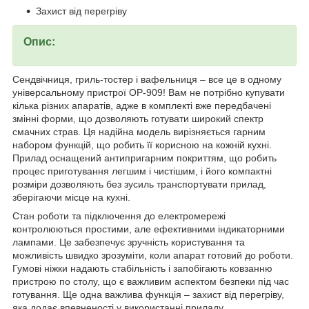
Захист від перегріву
Опис:
Сендвічниця, гриль-тостер і вафельниця – все це в одному
універсальному пристрої OP-909! Вам не потрібно купувати
кілька різних апаратів, адже в комплекті вже передбачені
змінні форми, що дозволяють готувати широкий спектр
смачних страв. Ця надійна модель вирізняється гарним
набором функцій, що робить її корисною на кожній кухні.
Прилад оснащений антипригарним покриттям, що робить
процес приготування легшим і чистішим, і його компактні
розміри дозволяють без зусиль транспортувати прилад,
зберігаючи місце на кухні.
Стан роботи та підключення до електромережі
контролюються простими, але ефективними індикаторними
лампами. Це забезпечує зручність користування та
можливість швидко зрозуміти, коли апарат готовий до роботи.
Гумові ніжки надають стабільність і запобігають ковзанню
пристрою по столу, що є важливим аспектом безпеки під час
готування. Ще одна важлива функція – захист від перегріву,
яка додає впевненості у використанні приладу.