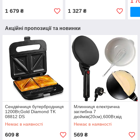
1 7
1 679
1 327
₴
₴
Акційні пропозиції та новинки
Сендвічниця бутербродниця
Млинниця електрична
1200Вт,Gold Diamond TK
заглибна 7
08812 DS
дюймів(20см),600Вт,від
мережі,LY-456 DS
Немає в наявності
Немає в наявності
609
569
₴
₴