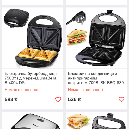
Електрична бутербродниця
Електрична сендвічниця з
750Вт,від мережі,LumaBella
антипригарним
B-4004 DS
покриттям,700Вт,SK-BBQ-839
DS
Немає в наявності
Немає в наявності
583
536
₴
₴