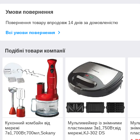
Умови повернення
Повернення товару впродовж 14 днів за домовленістю
Всі умови повернення
Подібні товари компанії
Кухонний комбайн від
Мультимейкер із знімними
Муль
мережі
пластинами 3в1,750Вт,від
знім
7в1,700Вт,700мл,Sokany
мережі,KJ-302 DS
пла
SM-5011-7 DS