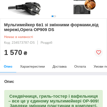
Мультимейкер 6в1 зі змінними формами,від
мережі,Opera OP909 DS
Немає в наявності
Код: 234573787-DS
Роздріб
1 570
₴
Опис
Характеристики
Доставка
Оплата
Умови п
Опис
Сендвічниця, гриль-тостер і вафельниця
– все це у єдиному мультимейкері OP-909!
Завдяки змінним пластинам в комплекті,