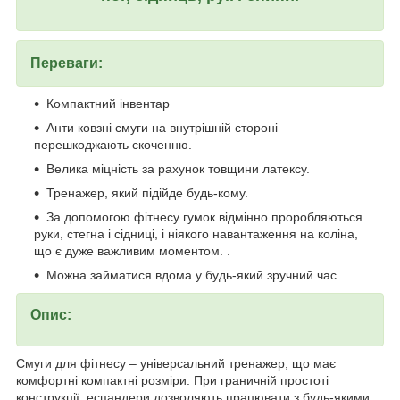
Переваги:
Компактний інвентар
Анти ковзні смуги на внутрішній стороні
перешкоджають скоченню.
Велика міцність за рахунок товщини латексу.
Тренажер, який підійде будь-кому.
За допомогою фітнесу гумок відмінно проробляються
руки, стегна і сідниці, і ніякого навантаження на коліна,
що є дуже важливим моментом. .
Можна займатися вдома у будь-який зручний час.
Опис:
Смуги для фітнесу – універсальний тренажер, що має
комфортні компактні розміри. При граничній простоті
конструкції, еспандери дозволяють працювати з будь-якими