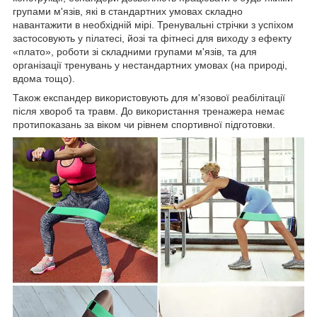
групами м'язів, які в стандартних умовах складно
навантажити в необхідній мірі. Тренувальні стрічки з успіхом
застосовують у пілатесі, йозі та фітнесі для виходу з ефекту
«плато», роботи зі складними групами м'язів, та для
організації тренувань у нестандартних умовах (на природі,
вдома тощо).
Також експандер використовують для м'язової реабілітації
після хвороб та травм. До використання тренажера немає
протипоказань за віком чи рівнем спортивної підготовки.