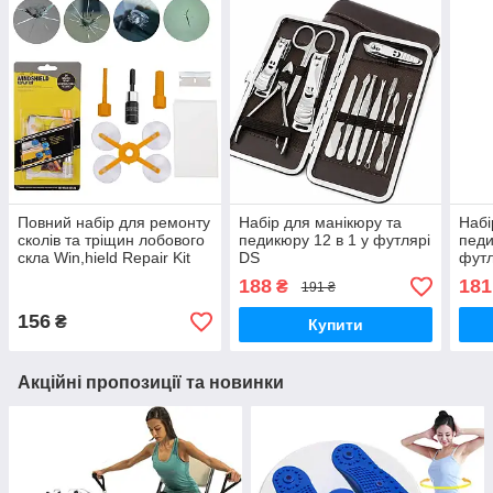
Повний набір для ремонту
Набір для манікюру та
Набі
сколів та тріщин лобового
педикюру 12 в 1 у футлярі
педи
скла Win,hield Repair Kit
DS
футл
DS
188
181
₴
191 ₴
156
₴
Купити
Акційні пропозиції та новинки