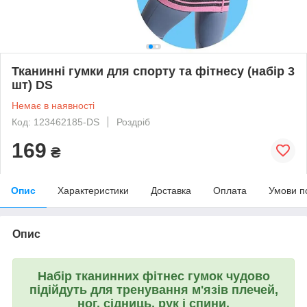
Тканинні гумки для спорту та фітнесу (набір 3
шт) DS
Немає в наявності
Код: 123462185-DS
Роздріб
169
₴
Опис
Характеристики
Доставка
Оплата
Умови п
Опис
Набір тканинних фітнес гумок чудово
підійдуть для тренування м'язів плечей,
ног, сідниць, рук і спини.