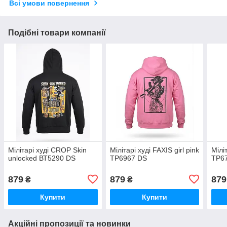
Всі умови повернення
Подібні товари компанії
Мілітарі худі CROP Skin
Мілітарі худі FAXIS girl pink
Мілі
unlocked ВТ5290 DS
ТР6967 DS
ТР6
879
879
879
₴
₴
Купити
Купити
Акційні пропозиції та новинки