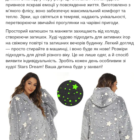
привнесе яскраві емоції у повсякденне життя. Виготовлено з
м'якого флісу, воно забезпечує максимальний комфорт та
тепло. Зірки, що світяться в темряві, надають унікальності,
перетворюючи звичайні прогулянки на чарівні пригоди.
Просторий капюшон та манжети захищають від холоду,
створюючи затишок. Худі чудово підходить для активних ігор
на свіжому повітрі та затишних вечорів будинку. Легкий догляд
— просто стирайте в машинці, і воно буде як нове! Розміри
підходять для дітей різного віку. Це не лише одяг, а й спосіб
виявити індивідуальність. Зробіть кожен день особливим зі
худої Stars Dream! Ваша дитина буде у захваті!