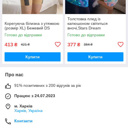
Толстовка плед із
Корегуюча білизна з утяжкою
капюшоном світиться
(розмір XL) Бежевий DS
вночі,Stars Dream
Зірки,Райдужний DS
Готово до відправки
Готово до відправки
413
377
₴
₴
421 ₴
384 ₴
Купити
Купити
Про нас
91% позитивних з 200 відгуків за рік
Працює з 24.07.2023
м. Харків
Харків, Україна
Контакти