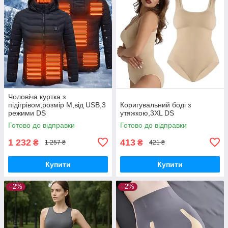
Чоловіча куртка з
підігрівом,розмір М,від USB,3
Коригувальний боді з
режими DS
утяжкою,3XL DS
Готово до відправки
Готово до відправки
1 232
413
₴
₴
1 257 ₴
421 ₴
Купити
Купити
–2%
–2%