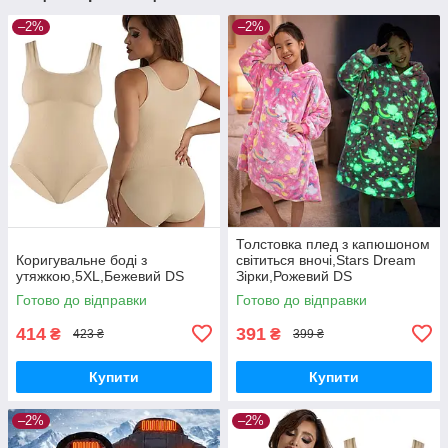
–2%
–2%
Толстовка плед з капюшоном
Коригувальне боді з
світиться вночі,Stars Dream
утяжкою,5XL,Бежевий DS
Зірки,Рожевий DS
Готово до відправки
Готово до відправки
414
391
₴
₴
423 ₴
399 ₴
Купити
Купити
–2%
–2%