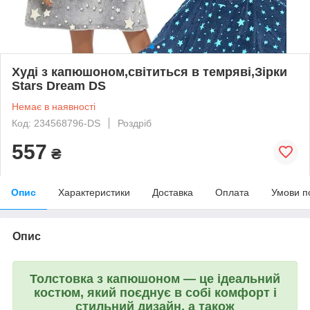
Худі з капюшоном,світиться в темряві,Зірки
Stars Dream DS
Немає в наявності
Код: 234568796-DS
Роздріб
557
₴
Опис
Характеристики
Доставка
Оплата
Умови п
Опис
Толстовка з капюшоном — це ідеальний
костюм, який поєднує в собі комфорт і
стильний дизайн, а також