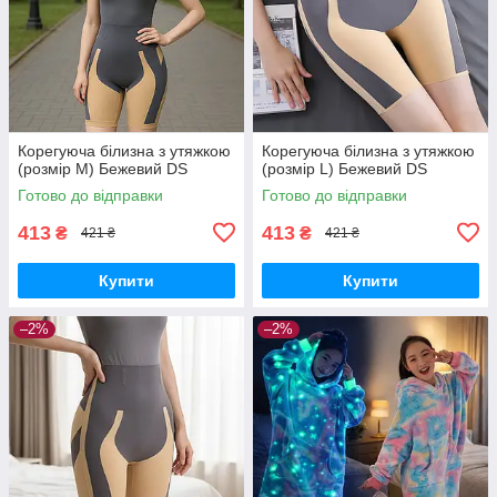
Корегуюча білизна з утяжкою
Корегуюча білизна з утяжкою
(розмір М) Бежевий DS
(розмір L) Бежевий DS
Готово до відправки
Готово до відправки
413
413
₴
₴
421 ₴
421 ₴
Купити
Купити
–2%
–2%