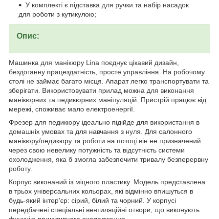
У комплекті є підставка для ручки та набір насадок
для роботи з кутикулою;
Опис:
Машинка для манікюру Lina поєднує цікавий дизайн,
бездоганну працездатність, просте управління. На робочому
столі не займає багато місця. Апарат легко транспортувати та
зберігати. Використовувати прилад можна для виконання
манікюрних та педикюрних маніпуляцій. Пристрій працює від
мережі, споживає мало електроенергії.
Фрезер для педикюру ідеально підійде для використання в
домашніх умовах та для навчання з нуля. Для салонного
манікюру/педикюру та роботи на потоці він не призначений
через свою невелику потужність та відсутність системи
охолодження, яка б змогла забезпечити тривалу безперервну
роботу.
Корпус виконаний із міцного пластику. Модель представлена
в трьох універсальних кольорах, які відмінно впишуться в
будь-який інтер'єр: сірий, білий та чорний. У корпусі
передбачені спеціальні вентиляційні отвори, що виконують