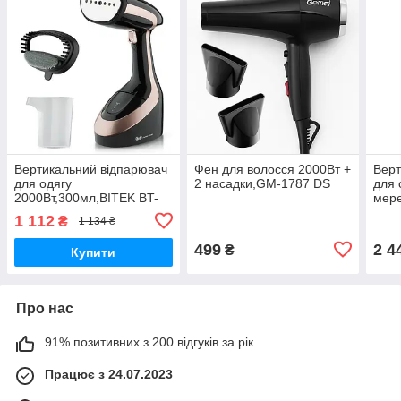
Вертикальний відпарювач
Фен для волосся 2000Вт +
Верт
для одягу
2 насадки,GM-1787 DS
для 
2000Вт,300мл,BITEK BT-
мере
1158 DS
1 112
₴
1 134 ₴
499
2 4
₴
Купити
Про нас
91% позитивних з 200 відгуків за рік
Працює з 24.07.2023