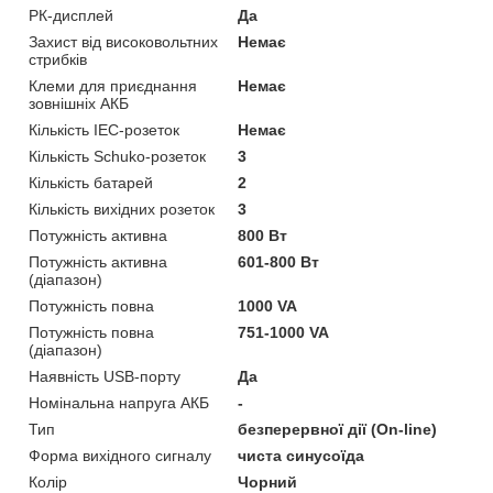
РК-дисплей
Да
Захист від високовольтних
Немає
стрибків
Клеми для приєднання
Немає
зовнішніх АКБ
Кількість IEC-розеток
Немає
Кількість Schuko-розеток
3
Кількість батарей
2
Кількість вихідних розеток
3
Потужність активна
800 Вт
Потужність активна
601-800 Вт
(діапазон)
Потужність повна
1000 VA
Потужність повна
751-1000 VA
(діапазон)
Наявність USB-порту
Да
Номінальна напруга АКБ
-
Тип
безперервної дії (On-line)
Форма вихідного сигналу
чиста синусоїда
Колір
Чорний