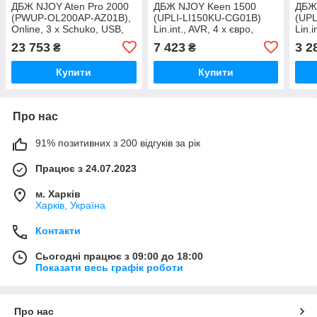
ДБЖ NJOY Aten Pro 2000
ДБЖ NJOY Keen 1500
ДБЖ
(PWUP-OL200AP-AZ01B),
(UPLI-LI150KU-CG01B)
(UPL
Online, 3 x Schuko, USB,
Lin.int., AVR, 4 x євро,
Lin.i
LCD, метал Чорний DS
USB, пластик Чорний DS
плас
23 753
7 423
3 2
₴
₴
Купити
Купити
Про нас
91% позитивних з 200 відгуків за рік
Працює з 24.07.2023
м. Харків
Харків, Україна
Контакти
Сьогодні працює з 09:00 до 18:00
Показати весь графік роботи
Про нас