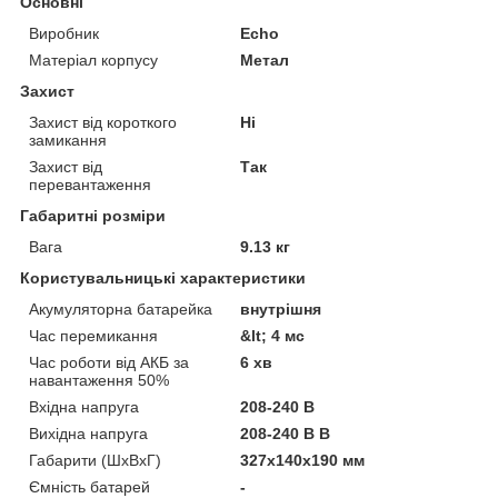
Основні
Виробник
Echo
Матеріал корпусу
Метал
Захист
Захист від короткого
Ні
замикання
Захист від
Так
перевантаження
Габаритні розміри
Вага
9.13 кг
Користувальницькі характеристики
Акумуляторна батарейка
внутрішня
Час перемикання
&lt; 4 мс
Час роботи від АКБ за
6 хв
навантаження 50%
Вхідна напруга
208-240 В
Вихідна напруга
208-240 В В
Габарити (ШхВхГ)
327х140х190 мм
Ємність батарей
-