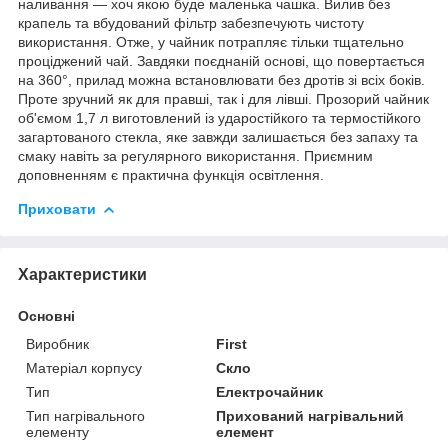
наливання — хоч якою буде маленька чашка. Вилив без
крапель та вбудований фільтр забезпечують чистоту
використання. Отже, у чайник потрапляє тільки тщательно
проціджений чай. Завдяки поєднаній основі, що повертається
на 360°, прилад можна встановлювати без дротів зі всіх боків.
Проте зручний як для правші, так і для лівші. Прозорий чайник
об'ємом 1,7 л виготовлений із ударостійкого та термостійкого
загартованого стекла, яке завжди залишається без запаху та
смаку навіть за регулярного використання. Приємним
доповненням є практична функція освітлення.
Приховати
Характеристики
Основні
Виробник
First
Матеріал корпусу
Скло
Тип
Електрочайник
Тип нагрівального
Прихований нагрівальний
елементу
елемент