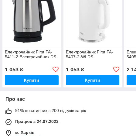
Електрочайник First FA-
Електрочайник First FA-
Елек
5411-2 Електрочайник DS
5407-2-WI DS
5405
1 053
1 053
2 1
₴
₴
Купити
Купити
Про нас
91% позитивних з 200 відгуків за рік
Працює з 24.07.2023
м. Харків