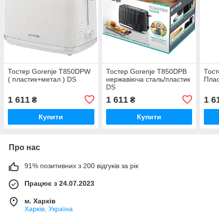
Тостер Gorenje T850DPW
Тостер Gorenje T850DPB
Тост
( пластик+метал ) DS
нержавіюча сталь/пластик
Плас
DS
1 611
1 611
1 6
₴
₴
Купити
Купити
Про нас
91% позитивних з 200 відгуків за рік
Працює з 24.07.2023
м. Харків
Харків, Україна