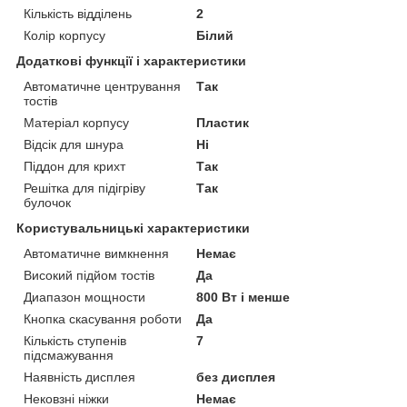
Кількість відділень
2
Колір корпусу
Білий
Додаткові функції і характеристики
Автоматичне центрування
Так
тостів
Матеріал корпусу
Пластик
Відсік для шнура
Ні
Піддон для крихт
Так
Решітка для підігріву
Так
булочок
Користувальницькі характеристики
Автоматичне вимкнення
Немає
Високий підйом тостів
Да
Диапазон мощности
800 Вт і менше
Кнопка скасування роботи
Да
Кількість ступенів
7
підсмажування
Наявність дисплея
без дисплея
Нековзні ніжки
Немає