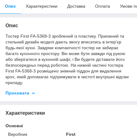
Опис
Характеристики
Доставка
Оплата
Умови п
Опис
Тостер First FA-5368-3 зроблений із пластику. Приємний та
стильний дизайн моделі дають змогу вписатись в інтер'єр
будь-якої кухні. Завдяки компактності тостер не забирає
багато кухонного простору. Він може бути завжди під рукою
або зберігатися в кухонній шафі, і Ви будете діставати його
безпосередньо перед роботою. На нижній частині тостера
First FA-5368-3 розміщено знімний піддон для видалення
крох, який допомагає підтримувати в чистоті внутрішні відсіки
приладу.
Приховати
Характеристики
Основні
Виробник
First