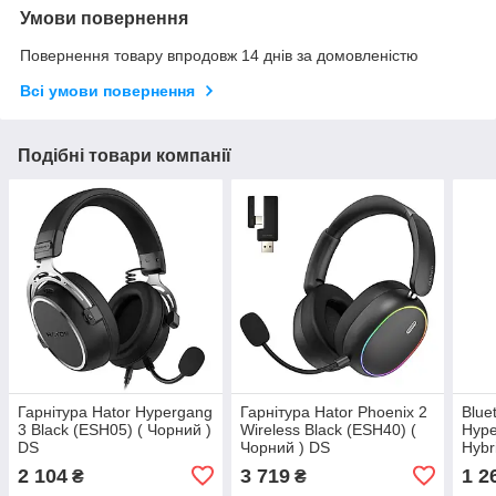
Умови повернення
Повернення товару впродовж 14 днів за домовленістю
Всі умови повернення
Подібні товари компанії
Гарнітура Hator Hypergang
Гарнітура Hator Phoenix 2
Blue
3 Black (ESH05) ( Чорний )
Wireless Black (ESH40) (
Hyре
DS
Чорний ) DS
Hybr
(HTA
2 104
3 719
1 2
₴
₴