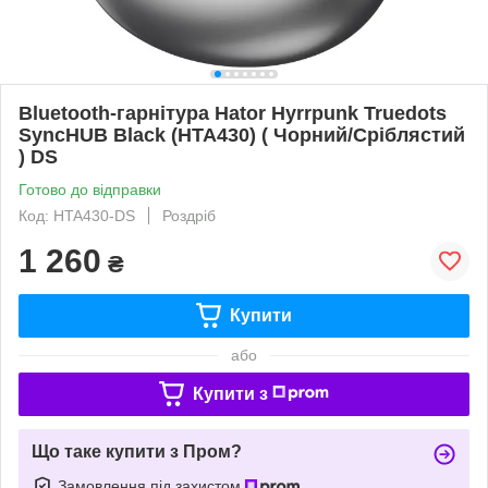
Bluetooth-гарнітура Hator Hyrrpunk Truedots
SyncHUB Black (HTA430) ( Чорний/Сріблястий
) DS
Готово до відправки
Код: HTA430-DS
Роздріб
1 260
₴
Купити
або
Купити з
Що таке купити з Пром?
Замовлення під захистом