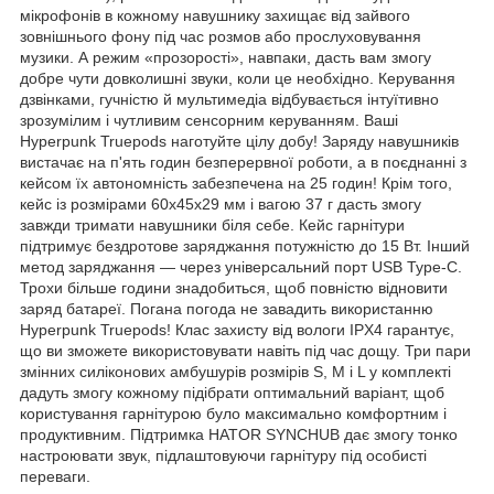
мікрофонів в кожному навушнику захищає від зайвого
зовнішнього фону під час розмов або прослуховування
музики. А режим «прозорості», навпаки, дасть вам змогу
добре чути довколишні звуки, коли це необхідно. Керування
дзвінками, гучністю й мультимедіа відбувається інтуїтивно
зрозумілим і чутливим сенсорним керуванням. Ваші
Hyperpunk Truepods наготуйте цілу добу! Заряду навушників
вистачає на п'ять годин безперервної роботи, а в поєднанні з
кейсом їх автономність забезпечена на 25 годин! Крім того,
кейс із розмірами 60х45х29 мм і вагою 37 г дасть змогу
завжди тримати навушники біля себе. Кейс гарнітури
підтримує бездротове заряджання потужністю до 15 Вт. Інший
метод заряджання — через універсальний порт USB Type-C.
Трохи більше години знадобиться, щоб повністю відновити
заряд батареї. Погана погода не завадить використанню
Hyperpunk Truepods! Клас захисту від вологи IPX4 гарантує,
що ви зможете використовувати навіть під час дощу. Три пари
змінних силіконових амбушурів розмірів S, M і L у комплекті
дадуть змогу кожному підібрати оптимальний варіант, щоб
користування гарнітурою було максимально комфортним і
продуктивним. Підтримка HATOR SYNCHUB дає змогу тонко
настроювати звук, підлаштовуючи гарнітуру під особисті
переваги.