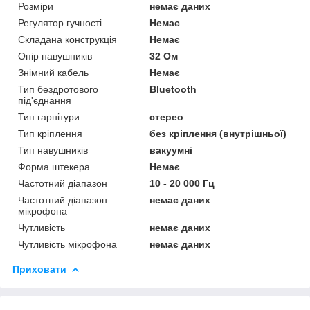
Розміри
немає даних
Регулятор гучності
Немає
Складана конструкція
Немає
Опір навушників
32 Ом
Знімний кабель
Немає
Тип бездротового
Bluetooth
під'єднання
Тип гарнітури
стерео
Тип кріплення
без кріплення (внутрішньої)
Тип навушників
вакуумні
Форма штекера
Немає
Частотний діапазон
10 - 20 000 Гц
Частотний діапазон
немає даних
мікрофона
Чутливість
немає даних
Чутливість мікрофона
немає даних
Приховати