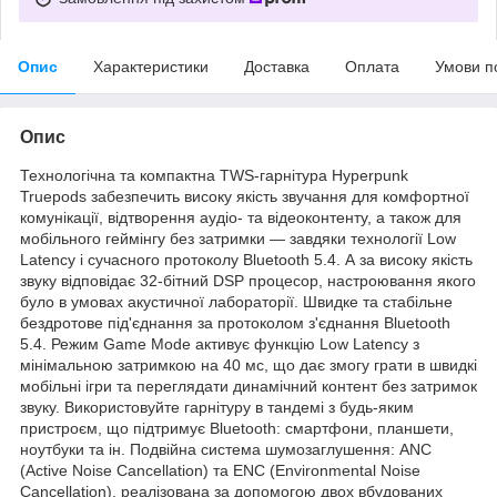
Опис
Характеристики
Доставка
Оплата
Умови п
Опис
Технологічна та компактна TWS-гарнітура Hyperpunk
Truepods забезпечить високу якість звучання для комфортної
комунікації, відтворення аудіо- та відеоконтенту, а також для
мобільного геймінгу без затримки — завдяки технології Low
Latency і сучасного протоколу Bluetooth 5.4. А за високу якість
звуку відповідає 32-бітний DSP процесор, настроювання якого
було в умовах акустичної лабораторії. Швидке та стабільне
бездротове під'єднання за протоколом з'єднання Bluetooth
5.4. Режим Game Mode активує функцію Low Latency з
мінімальною затримкою на 40 мс, що дає змогу грати в швидкі
мобільні ігри та переглядати динамічний контент без затримок
звуку. Використовуйте гарнітуру в тандемі з будь-яким
пристроєм, що підтримує Bluetooth: смартфони, планшети,
ноутбуки та ін. Подвійна система шумозаглушення: ANC
(Active Noise Cancellation) та ENC (Environmental Noise
Cancellation), реалізована за допомогою двох вбудованих