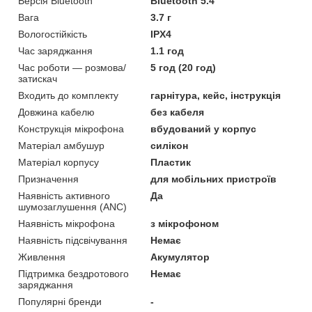
Версія Bluetooth
Bluetooth 5.4
Вага
3.7 г
Вологостійкість
IPX4
Час заряджання
1.1 год
Час роботи — розмова/
5 год (20 год)
затискач
Входить до комплекту
гарнітура, кейс, інструкція
Довжина кабелю
без кабеля
Конструкція мікрофона
вбудований у корпус
Матеріал амбушур
силікон
Матеріал корпусу
Пластик
Призначення
для мобільних пристроїв
Наявність активного
Да
шумозаглушення (ANC)
Наявність мікрофона
з мікрофоном
Наявність підсвічування
Немає
Живлення
Акумулятор
Підтримка бездротового
Немає
заряджання
Популярні бренди
-