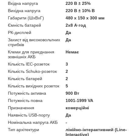
Вхідна напруга
220 В ± 25%
Вихідна напруга
220 В ± 10% В
Габарити (ШхВхГ)
480 х 150 х 300 мм
Ємність батарей
2х8 А·год
РК-дисплей
Да
Захист від високовольтних
Да
стрибків
Клеми для приєднання
Немає
зовнішніх АКБ
Кількість IEC-розеток
3
Кількість Schuko-розеток
2
Кількість батарей
2
Кількість вихідних розеток
5
Потужність активна
900 Вт
Потужність повна
1001-1999 VA
Призначення
комерційні
Наявність USB-порту
Да
Номінальна напруга АКБ
-
Тип архітектури
лінійно-інтерактивний (Line-
Interactive)