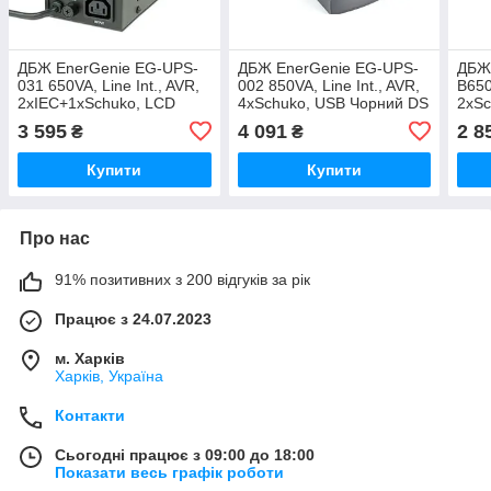
ДБЖ EnerGenie EG-UPS-
ДБЖ EnerGenie EG-UPS-
ДБЖ
031 650VA, Line Int., AVR,
002 850VA, Line Int., AVR,
B650
2xIEC+1xSchuko, LCD
4xSchuko, USB Чорний DS
2xSc
Чорний DS
3 595
4 091
2 8
₴
₴
Купити
Купити
Про нас
91% позитивних з 200 відгуків за рік
Працює з 24.07.2023
м. Харків
Харків, Україна
Контакти
Сьогодні працює з 09:00 до 18:00
Показати весь графік роботи