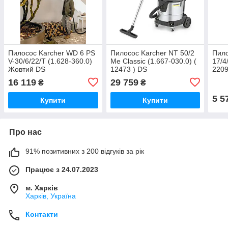
Пилосос Karcher WD 6 PS
Пилосос Karcher NT 50/2
Пило
V-30/6/22/T (1.628-360.0)
Me Classic (1.667-030.0) (
17/4
Жовтий DS
12473 ) DS
2209
16 119
29 759
₴
₴
5 5
Купити
Купити
Про нас
91% позитивних з 200 відгуків за рік
Працює з 24.07.2023
м. Харків
Харків, Україна
Контакти