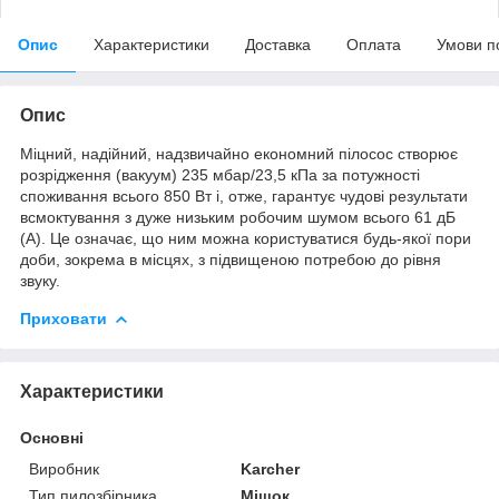
Опис
Характеристики
Доставка
Оплата
Умови п
Опис
Міцний, надійний, надзвичайно економний пілосос створює
розрідження (вакуум) 235 мбар/23,5 кПа за потужності
споживання всього 850 Вт і, отже, гарантує чудові результати
всмоктування з дуже низьким робочим шумом всього 61 дБ
(A). Це означає, що ним можна користуватися будь-якої пори
доби, зокрема в місцях, з підвищеною потребою до рівня
звуку.
Приховати
Характеристики
Основні
Виробник
Karcher
Тип пилозбірника
Мішок