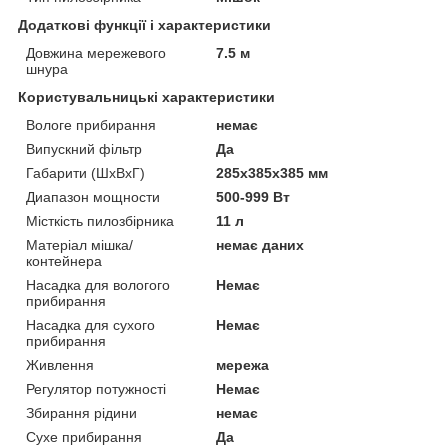
Додаткові функції і характеристики
Довжина мережевого
7.5 м
шнура
Користувальницькі характеристики
Вологе прибирання
немає
Випускний фільтр
Да
Габарити (ШхВхГ)
285х385х385 мм
Диапазон мощности
500-999 Вт
Місткість пилозбірника
11 л
Матеріал мішка/
немає даних
контейнера
Насадка для вологого
Немає
прибирання
Насадка для сухого
Немає
прибирання
Живлення
мережа
Регулятор потужності
Немає
Збирання рідини
немає
Сухе прибирання
Да