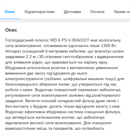
Опис
Характеристики
Доставка
Оплата
Умови п
Опис
Господарський пілосос WD 6 PS V-30/6/22/T має колосальну
силу всмоктування, споживаючи одночасно лише 1300 Вт.
Аппарат оснащений 6-метровим кабелем, що всмоктує шланг
завдовжки 2,2 м і 30-літровим сміттєзбірником з відверненням
для зливання рідин, що закривається на нарізну кірку.
Вбудована штепсельна розетка з автоматикою увімкнення/
вимкнення дає змогу під'єднувати до нього
електроінструменти (лобзики, шліфувальні машини тощо) для
безпосереднього збирання пилки, що утворюється під час
роботи з ними. Водночас поворотний перемикач забезпечує
регулювання сили всмоктування залежно від розв'язуваного
завдання. Витягти плоский складчастий фільтр дуже легко і
без контакту з брудом: досить тільки від'єднати касету з ним.
Водночас ефективна вбудована система очищення фільтра,
що активується натисканням кнопки, що забезпечує
відновлення високої сили всмоктування. Для очищення
важкодоступних місць та предметів, що потребують