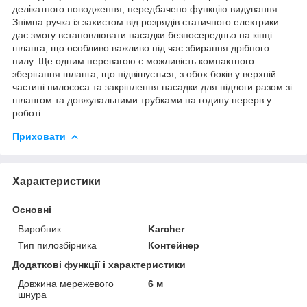
делікатного поводження, передбачено функцію видування.
Знімна ручка із захистом від розрядів статичного електрики
дає змогу встановлювати насадки безпосередньо на кінці
шланга, що особливо важливо під час збирання дрібного
пилу. Ще одним перевагою є можливість компактного
зберігання шланга, що підвішується, з обох боків у верхній
частині пилососа та закріплення насадки для підлоги разом зі
шлангом та довжувальними трубками на годину перерв у
роботі.
Приховати
Характеристики
Основні
Виробник
Karcher
Тип пилозбірника
Контейнер
Додаткові функції і характеристики
Довжина мережевого
6 м
шнура