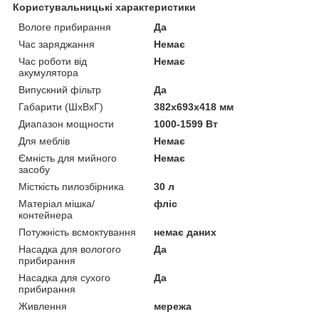
Користувальницькі характеристики
Вологе прибирання
Да
Час заряджання
Немає
Час роботи від
Немає
акумулятора
Випускний фільтр
Да
Габарити (ШхВхГ)
382х693х418 мм
Диапазон мощности
1000-1599 Вт
Для меблів
Немає
Ємність для мийного
Немає
засобу
Місткість пилозбірника
30 л
Матеріал мішка/
фліс
контейнера
Потужність всмоктування
немає даних
Насадка для вологого
Да
прибирання
Насадка для сухого
Да
прибирання
Живлення
мережа