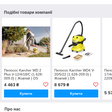
Подібні товари компанії
Пилосос Karcher WD 2
Пилосос Karcher WD4 V-
Пило
Plus V-12/4/18/C (1.628-
20/5/22 (1.628-209.0) (
17/4
009.0) ( Жовтий ) DS
Жовтий ) DS
2209
4 463
8 679
₴
₴
5 5
Купити
Купити
Про нас