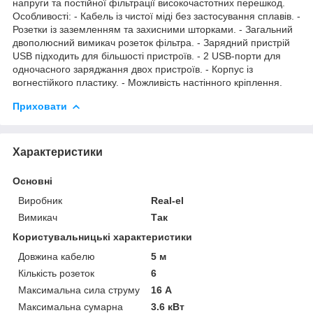
напруги та постійної фільтрації високочастотних перешкод.
Особливості: - Кабель із чистої міді без застосування сплавів. -
Розетки із заземленням та захисними шторками. - Загальний
двополюсний вимикач розеток фільтра. - Зарядний пристрій
USB підходить для більшості пристроїв. - 2 USB-порти для
одночасного заряджання двох пристроїв. - Корпус із
вогнестійкого пластику. - Можливість настінного кріплення.
Приховати
Характеристики
Основні
Виробник
Real-el
Вимикач
Так
Користувальницькі характеристики
Довжина кабелю
5 м
Кількість розеток
6
Максимальна сила струму
16 А
Максимальна сумарна
3.6 кВт