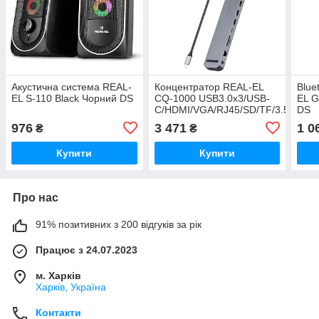
Акустична система REAL-
Концентратор REAL-EL
Blue
EL S-110 Black Чорний DS
CQ-1000 USB3.0х3/USB-
EL G
C/HDMI/VGA/RJ45/SD/TF/3.5mm
DS
audio, 0.4m, Space Grey
976
3 471
1 0
₴
₴
Сірий DS
Купити
Купити
Про нас
91% позитивних з 200 відгуків за рік
Працює з 24.07.2023
м. Харків
Харків, Україна
Контакти