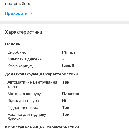
протріть його.
Приховати
Характеристики
Основні
Виробник
Philips
Кількість відділень
2
Колір корпусу
Інший
Додаткові функції і характеристики
Автоматичне центрування
Так
тостів
Матеріал корпусу
Пластик
Відсік для шнура
Ні
Піддон для крихт
Так
Решітка для підігріву
Так
булочок
Користувальницькі характеристики