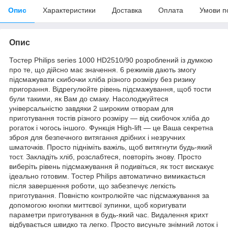
Опис
Характеристики
Доставка
Оплата
Умови п
Опис
Тостер Philips series 1000 HD2510/90 розроблений із думкою
про те, що дійсно має значення. 6 режимів дають змогу
підсмажувати скибочки хліба різного розміру без ризику
пригорання. Відрегулюйте рівень підсмажування, щоб тости
були такими, як Вам до смаку. Насолоджуйтеся
універсальністю завдяки 2 широким отворам для
приготування тостів різного розміру — від скибочок хліба до
рогаток і чогось іншого. Функція High-lift — це Ваша секретна
зброя для безпечного витягання дрібних і незручних
шматочків. Просто підніміть важіль, щоб витягнути будь-який
тост. Закладіть хліб, розслабтеся, повторіть знову. Просто
виберіть рівень підсмажування й подивіться, як тост вискакує
ідеально готовим. Тостер Philips автоматично вимикається
після завершення роботи, що забезпечує легкість
приготування. Повністю контролюйте час підсмажування за
допомогою кнопки миттєвої зупинки, щоб коригувати
параметри приготування в будь-який час. Видалення крихт
відбувається швидко та легко. Просто висуньте знімний лоток і