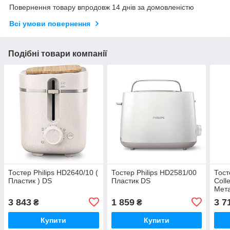
Повернення товару впродовж 14 днів за домовленістю
Всі умови повернення
Подібні товари компанії
Тостер Philips HD2640/10 (
Тостер Philips HD2581/00
Тост
Пластик ) DS
Пластик DS
Coll
Мет
3 843
1 859
3 7
₴
₴
Купити
Купити