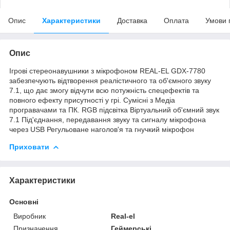
Опис
Характеристики
Доставка
Оплата
Умови 
Опис
Ігрові стереонавушники з мікрофоном REAL-EL GDX-7780
забезпечують відтворення реалістичного та об'ємного звуку
7.1, що дає змогу відчути всю потужність спецефектів та
повного ефекту присутності у грі. Сумісні з Медіа
програвачами та ПК. RGB підсвітка Віртуальний об'ємний звук
7.1 Під'єднання, передавання звуку та сигналу мікрофона
через USB Регульоване наголов'я та гнучкий мікрофон
Приховати
Характеристики
Основні
Виробник
Real-el
Призначення
Геймерські