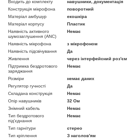
Входить до комплекту
навушники, документація
Конструкція мікрофона
поворотний
Матеріал амбушур
екошкіра
Матеріал корпусу
Пластик
Наявність активного
Немає
шумозаглушення (ANC)
Наявність мікрофона
з мікрофоном
Наявність підсвічування
Да
Живлення
через інтерфейсний роз'єм
Підтримка бездротового
Немає
заряджання
Розміри
немає даних
Регулятор гучності
Да
Складана конструкція
Немає
Опір навушників
32 Ом
Знімний кабель
Немає
Тип бездротового
Немає
під'єднання
Тип гарнітури
стерео
Тип кріплення
З наголов'ям