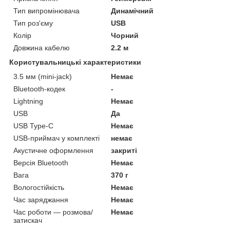
Тип випромінювача
Динамічний
Тип роз'єму
USB
Колір
Чорний
Довжина кабелю
2.2 м
Користувальницькі характеристики
3.5 мм (mini-jack)
Немає
Bluetooth-кодек
-
Lightning
Немає
USB
Да
USB Type-C
Немає
USB-приймач у комплекті
немає
Акустичне оформлення
закриті
Версія Bluetooth
Немає
Вага
370 г
Вологостійкість
Немає
Час заряджання
Немає
Час роботи — розмова/
Немає
затискач