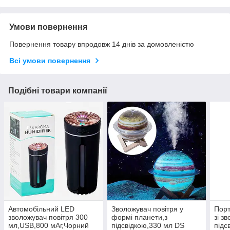
Умови повернення
Повернення товару впродовж 14 днів за домовленістю
Всі умови повернення
Подібні товари компанії
Автомобільний LED
Зволожувач повітря у
Порт
зволожувач повітря 300
формі планети,з
зі з
мл,USB,800 мАг,Чорний
підсвідкою,330 мл DS
підс