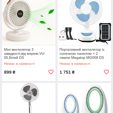
Міні вентилятор 3
Портативний вентилятор із
швидкості,від мережі,VU-
сонячною панеллю + 2
05,Білий DS
лампи Megatop MG008 DS
Немає в наявності
Немає в наявності
899
1 751
₴
₴