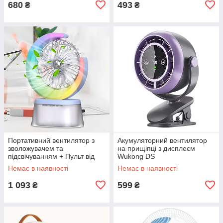
680
493
₴
₴
Портативний вентилятор з
Акумуляторний вентилятор
зволожувачем та
на прищіпці з дисплеєм
підсвічуванням + Пульт від
Wukong DS
USB DS
Немає в наявності
Немає в наявності
1 093
599
₴
₴