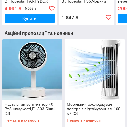
Вт,Hopestar PARTYBOX
Вт,Hopestar P35,Чорний
пере
140,Синій DS
DS
4 991
209
₴
5 093 ₴
1 847
₴
Купити
Акційні пропозиції та новинки
Настільний вентилятор 40
Мобільний охолоджувач
Вт,3 швидкості,EH303 Білий
повітря з підсвічуванням 100
DS
м³ DS
Немає в наявності
Немає в наявності