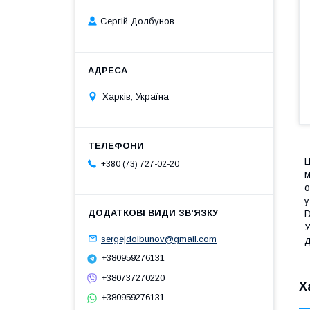
Сергій Долбунов
Харків, Україна
Ц
+380 (73) 727-02-20
м
о
у
D
У
sergejdolbunov@gmail.com
д
+380959276131
+380737270220
Х
+380959276131