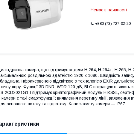
Немає в наявності
+380 (73) 727-02-20
иліндрична камера, що підтримує кодеки H.264, H.264+, Н.265, Н.2
аксимальною роздільною здатністю 1920 х 1080. Швидкість запису
бладнана інфрачервоною підсвіткою з технологією EXIR дальністю
 нічну пору. Функції 3D DNR, WDR 120 дБ, BLC покращують якість з
S-2CD2021G1-I підтримує криптографічний модуль HIKSSL, сертифі
 камери є такі смартфункції: виявлення перетину лінії, виявлення 
ля основного потоку та підпотоку. Клас захисту камери — IP67.
арактеристики