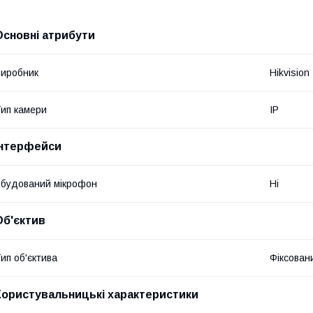
Основні атрибути
иробник
Hikvision
ип камери
IP
Інтерфейси
будований мікрофон
Ні
Об'єктив
ип об'єктива
Фіксован
Користувальницькі характеристики