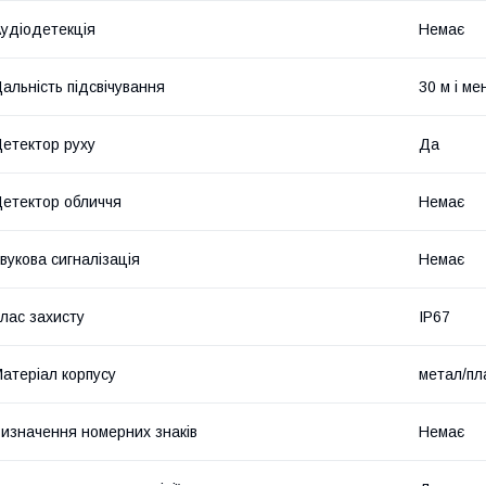
удіодетекція
Немає
альність підсвічування
30 м і м
етектор руху
Да
етектор обличчя
Немає
вукова сигналізація
Немає
лас захисту
IP67
атеріал корпусу
метал/пл
изначення номерних знаків
Немає