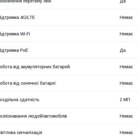
изначення перетину лінії
Да
ідтримка 4G/LTE
Немає
ідтримка Wi-Fi
Немає
ідтримка PoE
Да
обота від акумуляторних батарей
Немає
обота від сонячної батареї
Немає
оздільна здатність
2 МП
озпізнавання людей/автомобілів
Немає
вітлова сигналізація
Немає