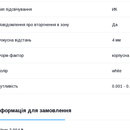
ип підсвічування
ИК
овідомлення про вторгнення в зону
Да
окусна відстань
4 мм
Форм-фактор
корпусна 
олір
white
утливість
0.001 - 0
нформація для замовлення