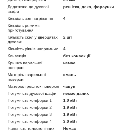
Додатково до духової
решітка, деко, форсунки
шафи
Кількість зон нагрівання
4
Кількість режимів
-
приготування
Кількість скел у дверцятах
2 шт
духовки
Кількість рівнів напрямних
4
Конвекція
без конвекції
Кришка варильної
немає
поверхні
Матеріал варильної
эмаль
поверхні
Матеріал решіток поверхні
чавун
Потужність духової шафи
немає даних
Потужність конфорки 1
1.0 кВт
Потужність конфорки 2
1.9 кВт
Потужність конфорки 3
1.9 кВт
Потужність конфорки 4
3.0 кВт
Наявність телескопічних
Немає