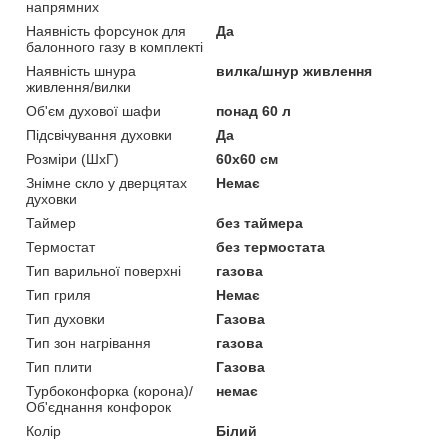
напрямних
Наявність форсунок для
Да
балонного газу в комплекті
Наявність шнура
вилка/шнур живлення
живлення/вилки
Об'єм духової шафи
понад 60 л
Підсвічування духовки
Да
Розміри (ШхГ)
60х60 см
Знімне скло у дверцятах
Немає
духовки
Таймер
без таймера
Термостат
без термостата
Тип варильної поверхні
газова
Тип гриля
Немає
Тип духовки
Газова
Тип зон нагрівання
газова
Тип плити
Газова
Турбоконфорка (корона)/
немає
Об'єднання конфорок
Колір
Білий