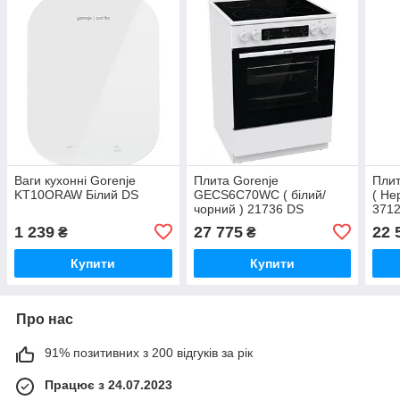
Ваги кухонні Gorenje
Плита Gorenje
Пли
KT10ORAW Білий DS
GECS6C70WC ( білий/
( Не
чорний ) 21736 DS
371
1 239
27 775
22 
₴
₴
Купити
Купити
Про нас
91% позитивних з 200 відгуків за рік
Працює з 24.07.2023