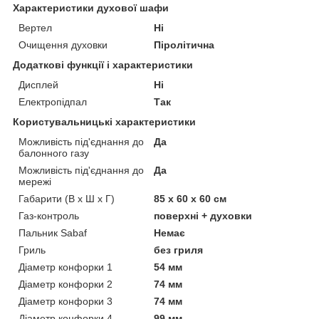
Характеристики духової шафи
Вертел
Ні
Очищення духовки
Піролітична
Додаткові функції і характеристики
Дисплей
Ні
Електропідпал
Так
Користувальницькі характеристики
Можливість під'єднання до
Да
балонного газу
Можливість під'єднання до
Да
мережі
Габарити (В х Ш х Г)
85 х 60 х 60 см
Газ-контроль
поверхні + духовки
Пальник Sabaf
Немає
Гриль
без гриля
Діаметр конфорки 1
54 мм
Діаметр конфорки 2
74 мм
Діаметр конфорки 3
74 мм
Діаметр конфорки 4
99 мм