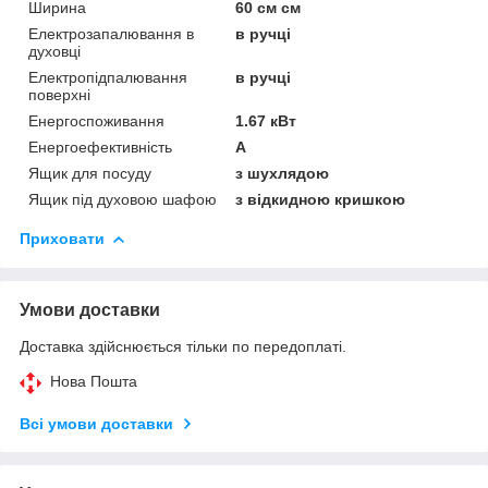
Ширина
60 см см
Електрозапалювання в
в ручці
духовці
Електропідпалювання
в ручці
поверхні
Енергоспоживання
1.67 кВт
Енергоефективність
A
Ящик для посуду
з шухлядою
Ящик під духовою шафою
з відкидною кришкою
Приховати
Умови доставки
Доставка здійснюється тільки по передоплаті.
Нова Пошта
Всі умови доставки