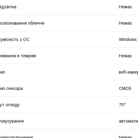
ідсвітка
Немає
озпізнавання обличчя
Немає
умісність з ОС
Windows 
німання в темряві
Немає
ип
веб-каме
ип сенсора
CMOS
ут огляду
75°
окусування
автомати
Шумозаглушення
Немає