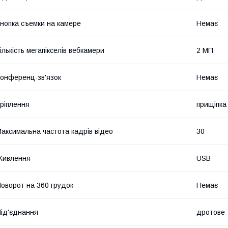
нопка съемки на камере
Немає
ількість мегапікселів вебкамери
2 МП
онференц-зв'язок
Немає
ріплення
прищіпка
аксимальна частота кадрів відео
30
Живлення
USB
оворот на 360 грудок
Немає
ід'єднання
дротове