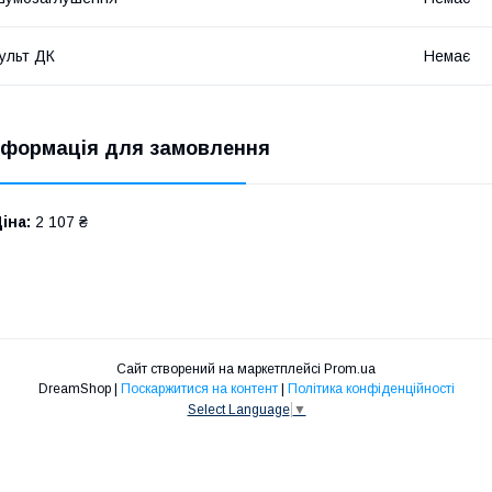
ульт ДК
Немає
нформація для замовлення
іна:
2 107 ₴
Сайт створений на маркетплейсі
Prom.ua
DreamShop |
Поскаржитися на контент
|
Політика конфіденційності
Select Language
▼