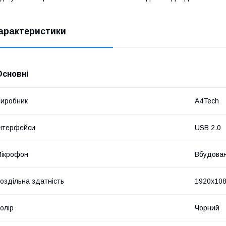
арактеристики
Основні
иробник
A4Tech
нтерфейси
USB 2.0
ікрофон
Вбудова
оздільна здатність
1920x10
олір
Чорний