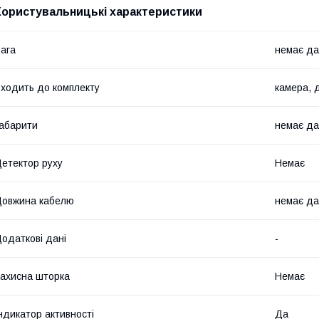
Користувальницькі характеристики
ага
немає да
ходить до комплекту
камера, 
абарити
немає да
етектор руху
Немає
овжина кабелю
немає да
одаткові дані
-
ахисна шторка
Немає
ндикатор активності
Да