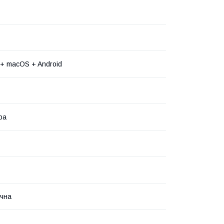
+ macOS + Android
ра
чна