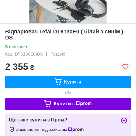
Відпарювач Tefal DT6130E0 ( білий з синім )
DS
В наявності
Код: DT6130E0-DS
Роздріб
2 355
₴
Купити
або
Купити з
Що таке купити з Пром?
Замовлення під захистом