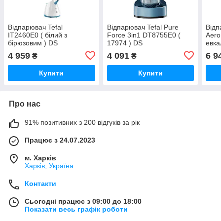
Відпарювач Tefal
Відпарювач Tefal Pure
Відп
IT2460E0 ( білий з
Force 3in1 DT8755E0 (
Aero
бірюзовим ) DS
17974 ) DS
евка
4 959
4 091
6 9
₴
₴
Купити
Купити
Про нас
91% позитивних з 200 відгуків за рік
Працює з 24.07.2023
м. Харків
Харків, Україна
Контакти
Сьогодні працює з 09:00 до 18:00
Показати весь графік роботи