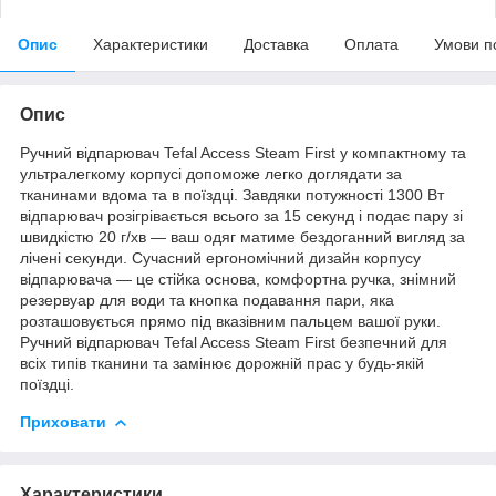
Опис
Характеристики
Доставка
Оплата
Умови п
Опис
Ручний відпарювач Tefal Access Steam First у компактному та
ультралегкому корпусі допоможе легко доглядати за
тканинами вдома та в поїздці. Завдяки потужності 1300 Вт
відпарювач розігрівається всього за 15 секунд і подає пару зі
швидкістю 20 г/хв — ваш одяг матиме бездоганний вигляд за
лічені секунди. Сучасний ергономічний дизайн корпусу
відпарювача — це стійка основа, комфортна ручка, знімний
резервуар для води та кнопка подавання пари, яка
розташовується прямо під вказівним пальцем вашої руки.
Ручний відпарювач Tefal Access Steam First безпечний для
всіх типів тканини та замінює дорожній прас у будь-якій
поїздці.
Приховати
Характеристики