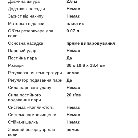
Довжина шнура
2.6 м
Додаткові насадки
Немає
Захист від накипу
Немає
Матеріал підошви
пластик
Об'єм резервуара для
0.07 л
води
Основна насадка
пряме випаровування
Паровий удар
Немає
Постійна пара
Да
Розміри
30 x 10.6 x 18.4 см
Регулювання температури
немає
Регулятор подавання пари
Да
Сила парового удару
Немає
Сила постійного
20 г/хв
подавання пари
Система «Капля-стоп»
Немає
Система самоочищення
Немає
Стійка-вішалка
Немає
Знімний резервуар для
немає
води