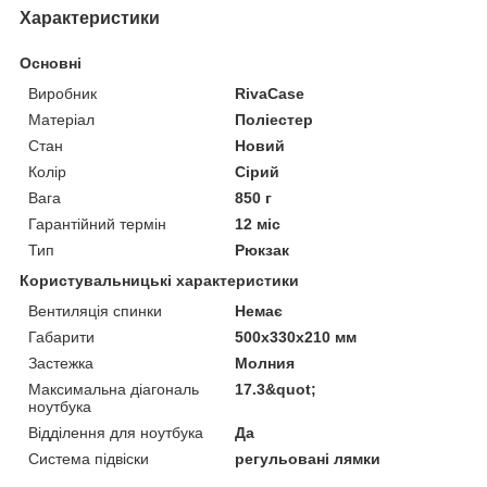
Характеристики
Основні
Виробник
RivaCase
Матеріал
Поліестер
Стан
Новий
Колір
Сірий
Вага
850 г
Гарантійний термін
12 міс
Тип
Рюкзак
Користувальницькі характеристики
Вентиляція спинки
Немає
Габарити
500х330х210 мм
Застежка
Молния
Максимальна діагональ
17.3&quot;
ноутбука
Відділення для ноутбука
Да
Система підвіски
регульовані лямки