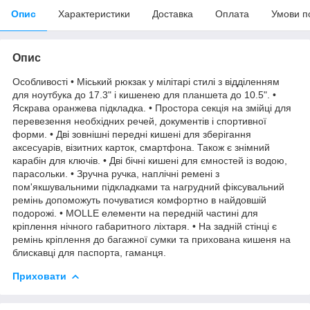
Опис
Характеристики
Доставка
Оплата
Умови п
Опис
Особливості • Міський рюкзак у мілітарі стилі з відділенням
для ноутбука до 17.3" і кишенею для планшета до 10.5". •
Яскрава оранжева підкладка. • Простора секція на змійці для
перевезення необхідних речей, документів і спортивної
форми. • Дві зовнішні передні кишені для зберігання
аксесуарів, візитних карток, смартфона. Також є знімний
карабін для ключів. • Дві бічні кишені для ємностей із водою,
парасольки. • Зручна ручка, наплічні ремені з
пом'якшувальними підкладками та нагрудний фіксувальний
ремінь допоможуть почуватися комфортно в найдовшій
подорожі. • MOLLE елементи на передній частині для
кріплення нічного габаритного ліхтаря. • На задній стінці є
ремінь кріплення до багажної сумки та прихована кишеня на
блискавці для паспорта, гаманця.
Приховати