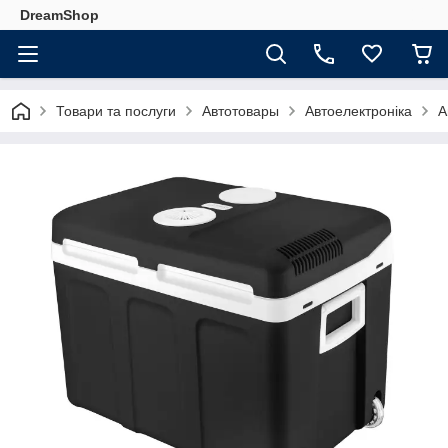
DreamShop
Товари та послуги
Автотовары
Автоелектроніка
А