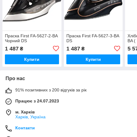
Праска First FA-5627-2-BA
Праска First FA-5627-3-BA
Хліб
Чорний DS
DS
BA ( 
1 487
1 487
5 5
₴
₴
Купити
Купити
Про нас
91% позитивних з 200 відгуків за рік
Працює з 24.07.2023
м. Харків
Харків, Україна
Контакти