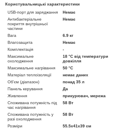
Користувальницькі характеристики
USB-порт для заряджання
Немає
Антибактеріальне
Немає
покриття внутрішньої
частини
Вага
6.9 кг
Влагозащита
Немає
Комплектація
-
Максимальне
18 °C від температури
охолодження
довкілля
Максимальне нагрівання
50 °C
Матеріал теплоізоляції
немає даних
Об'єм (діапазон)
понад 35 л
Панель керування
Да
Живлення
прикурювач, мережа
Споживана потужність під
58 Вт
час нагрівання
Споживана потужність у
58 Вт
разі охолодження
Розміри
55.5x41x39 см