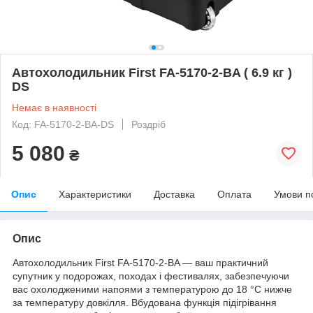
Автохолодильник First FA-5170-2-BA ( 6.9 кг )
DS
Немає в наявності
Код: FA-5170-2-BA-DS
Роздріб
5 080
₴
Опис
Характеристики
Доставка
Оплата
Умови п
Опис
Автохолодильник First FA-5170-2-BA — ваш практичний
супутник у подорожах, походах і фестивалях, забезпечуючи
вас охолодженими напоями з температурою до 18 °C нижче
за температуру довкілля. Вбудована функція підігрівання