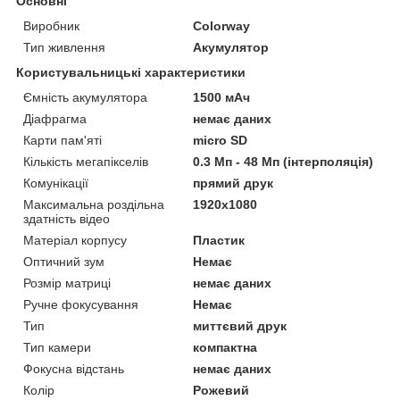
Основні
Виробник
Colorway
Тип живлення
Акумулятор
Користувальницькі характеристики
Ємність акумулятора
1500 мАч
Діафрагма
немає даних
Карти пам'яті
micro SD
Кількість мегапікселів
0.3 Мп - 48 Мп (інтерполяція)
Комунікації
прямий друк
Максимальна роздільна
1920x1080
здатність відео
Матеріал корпусу
Пластик
Оптичний зум
Немає
Розмір матриці
немає даних
Ручне фокусування
Немає
Тип
миттєвий друк
Тип камери
компактна
Фокусна відстань
немає даних
Колір
Рожевий