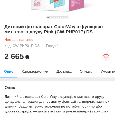
Дитячий фотоапарат ColorWay з функцією
миттєвого друку Pink (CW-PHP01P) DS
Немає в наявності
Код: CW-PHP01P-DS
Роздріб
2 665
₴
Опис
Характеристики
Доставка
Оплата
Умови п
Опис
Дитячий фотоапарат ColorWay з функцією миттєвого друку —
це ідеальна іграшка для розвитку фантазії та творчих навичок
дитини. Завдяки термотехнології не потрібні чорнило або
дорогі картриджі — досить вставити рулон паперу (у комплекті