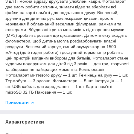
3 шт.) і можна відразу друкувати улюблені кадри. Фотоапарат
дає змогу робити світлини, знімати відео та зберігати всі
файли на карті пам'яті для подальшого друку. Він легкий,
зручний для дитячих рук, має яскравий дизайн, просте
керування й обладнаний веселими фільтрами, рамками та
стикерами. Вбудовані ігри та можливість відтворення музики
(MP3) зроблять розваги ще цікавішими. До комплекту входять
фломастери, щоб дитина могла розфарбовувати власні
роздруки. Безпечний корпус, ємний акумулятор на 1500
мА·год (до 5 годин роботи) і доступний термопапір роблять
цей пристрій вигідним вибором для батьків. Фотоапарат стане
чудовим подарунком для дітей від 3 років — для гри, творчості
та збереження найкращих моментів. Комплектація
Фотоапарат миттєвого друку — 1 шт. Ремінець на руку — 1 шт.
Термобуга — 3 рулони. Фломастери — 5 шт. Інструкція — 1
шт. USB-кабель для заряджання — 1 шт. Карта пам'яті
microSD 32 ГБ Паковання — 1 шт.
Приховати
Характеристики