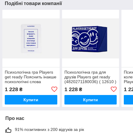
Подібні товари компанії
Психологічна гра Players
Психологічна гра для
Псих
get ready Пояснить інакше
друзів Players get ready
коле
психологічні слова
(4820271180036) ( 12610 )
Play
(4820271180111) ( 19550 )
картон DS
пише
1 228
1 228
1 2
₴
₴
картон DS
1302
Купити
Купити
Про нас
91% позитивних з 200 відгуків за рік