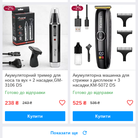
–2%
–2%
Акумуляторний тример для
Акумуляторна машинка для
носа та вух + 2 насадки,GM-
стрижки з дисплеєм + 3
3106 DS
насадки,KM-5072 DS
Готово до відправки
Готово до відправки
238
525
₴
₴
243 ₴
536 ₴
Купити
Купити
Показати ще