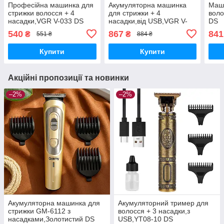
Професійна машинка для
Акумуляторна машинка
Маши
стрижки волосся + 4
для стрижки + 4
воло
насадки,VGR V-033 DS
насадки,від USB,VGR V-
DS
268 DS
540
867
841
₴
₴
551 ₴
884 ₴
Купити
Купити
Акційні пропозиції та новинки
–2%
–2%
Акумуляторна машинка для
Акумуляторний тример для
стрижки GM-6112 з
волосся + 3 насадки,з
насадками,Золотистий DS
USB,YT08-10 DS