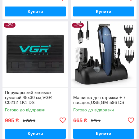
Купити
Купити
–2%
–2%
Перукарський килимок
гумовий,45х30 см,VGR
Машинка для стрижки + 7
C0212-1K1 DS
насадок,USB,GM-596 DS
Готово до відправки
Готово до відправки
995
665
₴
₴
1 016 ₴
679 ₴
Купити
Купити