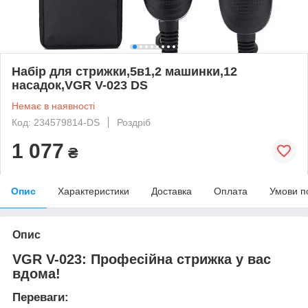
Набір для стрижки,5в1,2 машинки,12
насадок,VGR V-023 DS
Немає в наявності
Код: 234579814-DS
Роздріб
1 077
₴
Опис
Характеристики
Доставка
Оплата
Умови п
Опис
VGR V-023: Професійна стрижка у вас
вдома!
Переваги: