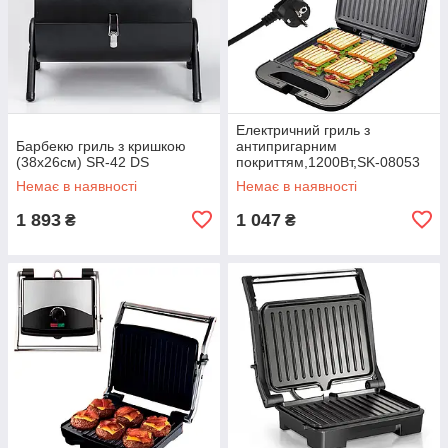
Електричний гриль з
Барбекю гриль з кришкою
антипригарним
(38х26см) SR-42 DS
покриттям,1200Вт,SK-08053
DS
Немає в наявності
Немає в наявності
1 893
1 047
₴
₴