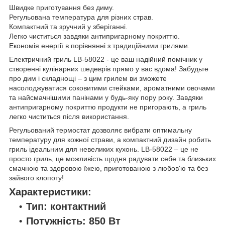
Швидке приготування без диму.
Регульована температура для різних страв.
Компактний та зручний у зберіганні.
Легко чиститься завдяки антипригарному покриттю.
Економія енергії в порівнянні з традиційними грилями.
Електричний гриль LB-58022 - це ваш надійний помічник у
створенні кулінарних шедеврів прямо у вас вдома! Забудьте
про дим і складнощі – з цим грилем ви зможете
насолоджуватися соковитими стейками, ароматними овочами
та найсмачнішими панінами у будь-яку пору року. Завдяки
антипригарному покриттю продукти не пригорають, а гриль
легко чиститься після використання.
Регульований термостат дозволяє вибрати оптимальну
температуру для кожної страви, а компактний дизайн робить
гриль ідеальним для невеликих кухонь. LB-58022 – це не
просто гриль, це можливість щодня радувати себе та близьких
смачною та здоровою їжею, приготованою з любов'ю та без
зайвого клопоту!
Характеристики:
Тип: контактний
Потужність: 850 Вт