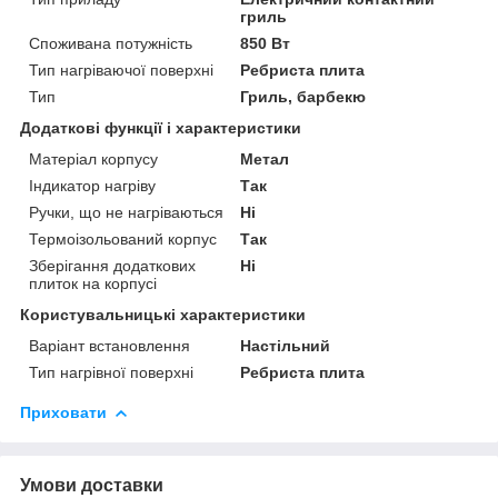
гриль
Споживана потужність
850 Вт
Тип нагріваючої поверхні
Ребриста плита
Тип
Гриль, барбекю
Додаткові функції і характеристики
Матеріал корпусу
Метал
Індикатор нагріву
Так
Ручки, що не нагріваються
Ні
Термоізольований корпус
Так
Зберігання додаткових
Ні
плиток на корпусі
Користувальницькі характеристики
Варіант встановлення
Настільний
Тип нагрівної поверхні
Ребриста плита
Приховати
Умови доставки