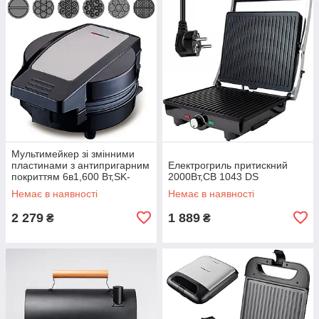
Мультимейкер зі змінними
пластинами з антипригарним
Електрогриль притискний
покриттям 6в1,600 Вт,SK-
2000Вт,CB 1043 DS
08104 DS
Немає в наявності
Немає в наявності
2 279
1 889
₴
₴