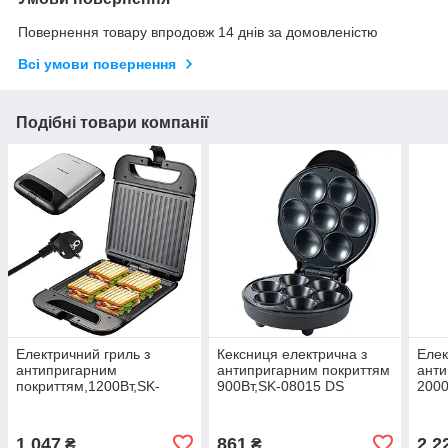
Повернення товару впродовж 14 днів за домовленістю
Всі умови повернення
Подібні товари компанії
Електричний гриль з
Кексниця електрична з
Елек
антипригарним
антипригарним покриттям
анти
покриттям,1200Вт,SK-
900Вт,SK-08015 DS
2000
08053 DS
580
1 047
861
2 2
₴
₴