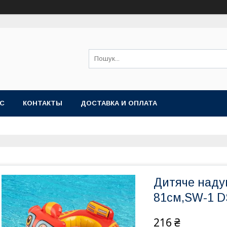
АС
КОНТАКТЫ
ДОСТАВКА И ОПЛАТА
Дитяче наду
81см,SW-1 D
216 ₴