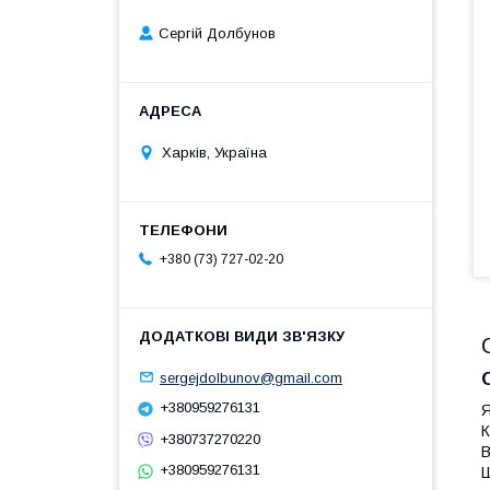
Сергій Долбунов
Харків, Україна
+380 (73) 727-02-20
sergejdolbunov@gmail.com
+380959276131
Я
К
+380737270220
В
+380959276131
Ш