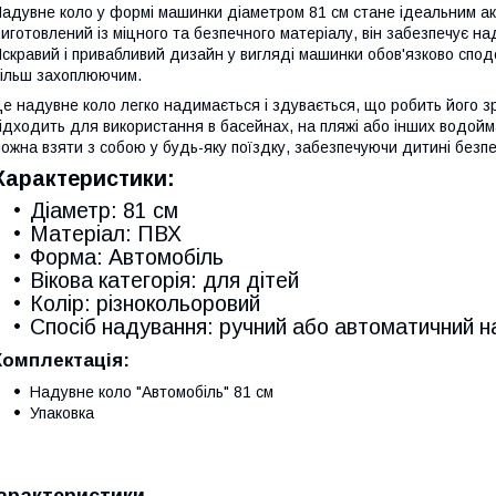
адувне коло у формі машинки діаметром 81 см стане ідеальним акс
иготовлений із міцного та безпечного матеріалу, він забезпечує на
скравий і привабливий дизайн у вигляді машинки обов'язково сподо
ільш захоплюючим.
е надувне коло легко надимається і здувається, що робить його з
ідходить для використання в басейнах, на пляжі або інших водоймах
ожна взяти з собою у будь-яку поїздку, забезпечуючи дитині безпек
Характеристики:
Діаметр: 81 см
Матеріал: ПВХ
Форма: Автомобіль
Вікова категорія: для дітей
Колір: різнокольоровий
Спосіб надування: ручний або автоматичний н
Комплектація:
Надувне коло "Автомобіль" 81 см
Упаковка
арактеристики