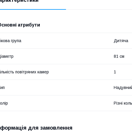
Основні атрибути
ікова група
Дитяча
іаметр
81 см
ількість повітряних камер
1
ип
Надувний
олір
Різні кол
нформація для замовлення