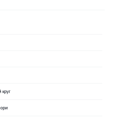
 круг
ьори