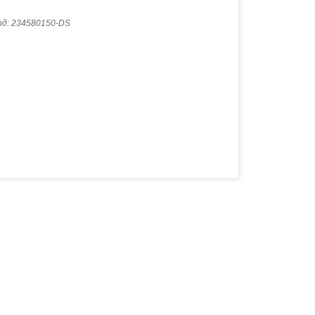
од:
234580150-DS