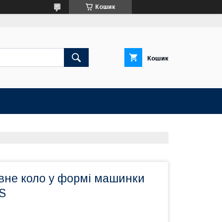
Кошик
Кошик
вне коло у формі машинки
S