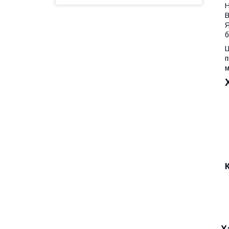
Н
В
Я
б
Ц
п
м
Х