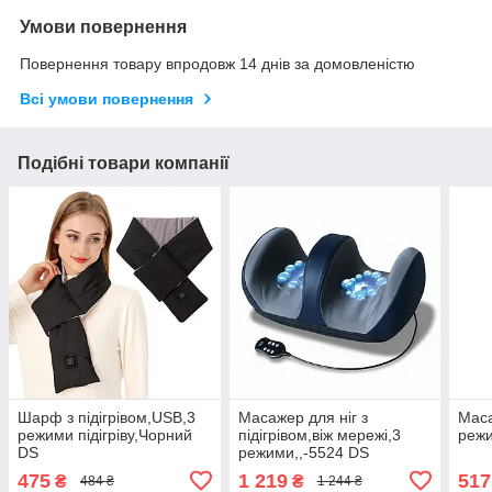
Умови повернення
Повернення товару впродовж 14 днів за домовленістю
Всі умови повернення
Подібні товари компанії
Шарф з підігрівом,USB,3
Масажер для ніг з
Маса
режими підігріву,Чорний
підігрівом,віж мережі,3
режи
DS
режими,,-5524 DS
475
1 219
517
₴
₴
484 ₴
1 244 ₴