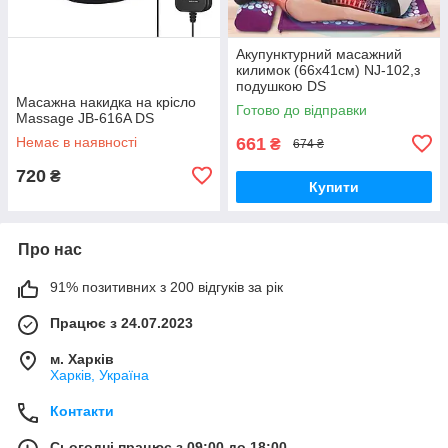
Акупунктурний масажний
килимок (66х41см) NJ-102,з
подушкою DS
Масажна накидка на крісло
Готово до відправки
Massage JB-616A DS
Немає в наявності
661
₴
674 ₴
720
₴
Купити
Про нас
91% позитивних з 200 відгуків за рік
Працює з 24.07.2023
м. Харків
Харків, Україна
Контакти
Сьогодні працює з 09:00 до 18:00