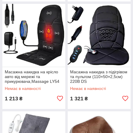
Масажна накидка на крісло
Масажна накидка з підігрівом
авто від мережі та
та пультом (110×50×2,5см)
прикурювача,Massage LY54
220В DS
DS
Немає в наявності
Немає в наявності
1 213
1 321
₴
₴