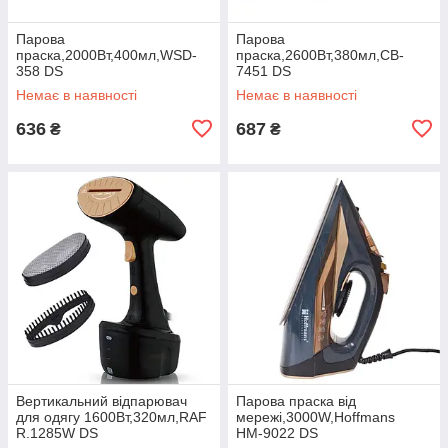
Парова
Парова
праска,2000Вт,400мл,WSD-
праска,2600Вт,380мл,CB-
358 DS
7451 DS
Немає в наявності
Немає в наявності
636
687
₴
₴
Вертикальний відпарювач
Парова праска від
для одягу 1600Вт,320мл,RAF
мережі,3000W,Hoffmans
R.1285W DS
НМ-9022 DS