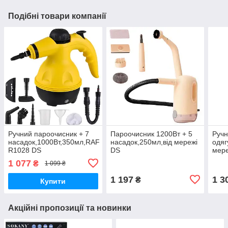
Подібні товари компанії
Ручний пароочисник + 7
Пароочисник 1200Вт + 5
Ручн
насадок,1000Вт,350мл,RAF
насадок,250мл,від мережі
одяг
R1028 DS
DS
мере
204
1 077
₴
1 099 ₴
1 197
1 3
₴
Купити
Акційні пропозиції та новинки