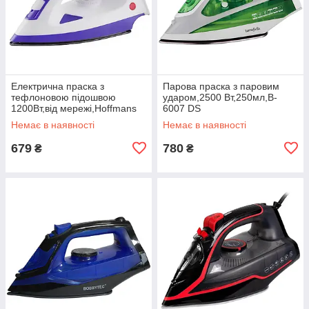
Електрична праска з
Парова праска з паровим
тефлоновою підошвою
ударом,2500 Вт,250мл,B-
1200Вт,від мережі,Hoffmans
6007 DS
HM-9050 DS
Немає в наявності
Немає в наявності
679
780
₴
₴