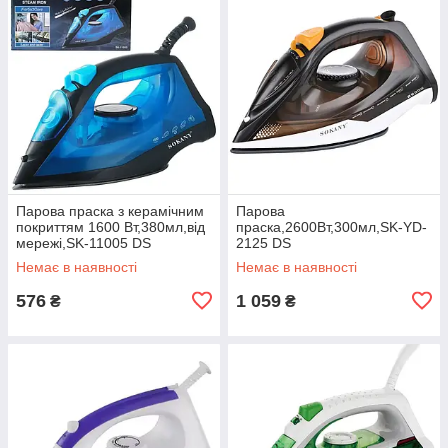
Парова праска з керамічним
Парова
покриттям 1600 Вт,380мл,від
праска,2600Вт,300мл,SK-YD-
мережі,SK-11005 DS
2125 DS
Немає в наявності
Немає в наявності
576
1 059
₴
₴