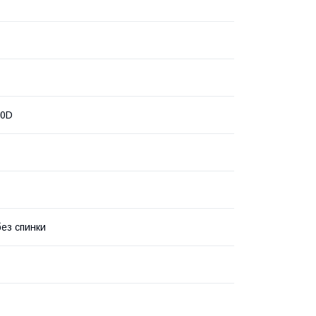
00D
без спинки