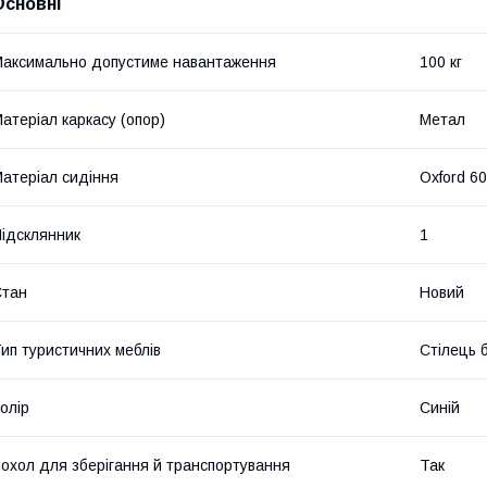
Основні
аксимально допустиме навантаження
100 кг
атеріал каркасу (опор)
Метал
атеріал сидіння
Oxford 6
ідсклянник
1
Стан
Новий
ип туристичних меблів
Стілець 
олір
Синій
охол для зберігання й транспортування
Так