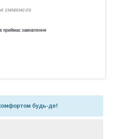
од:
234589342-DS
не приймає замовлення
комфортом будь-де!