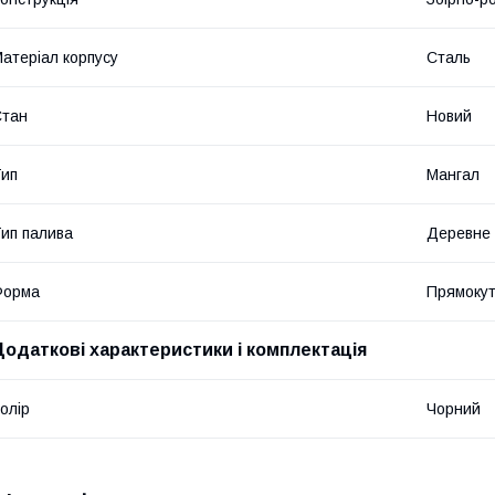
атеріал корпусу
Сталь
Стан
Новий
ип
Мангал
ип палива
Деревне 
Форма
Прямоку
Додаткові характеристики і комплектація
олір
Чорний