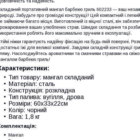
овговічність та надійність.
кладаний портативний мангал барбекю гриль 602233 — ваш незамінн
рироді. Забудьте про громіздкі конструкції! Цей компактний і легки
е займаючи багато місця. Виготовлений із міцної сталі, він забезп
рожарювання ваших улюблених страв. Швидке складання та розбир
икористання роблять його максимально зручним в експлуатації.
тійкі ніжки гарантують надійну фіксацію на будь-якій поверхні. Ро
остатньо їжі для великої компанії. Завдяки складній конструкції гр
ляжу. Насолоджуйтесь ароматними та смачними стравами на свіжо
ангалом барбекю гриль!
Характеристики:
Тип товару: мангал складаний
Матеріал: сталь
Конструкція: розкладна
Тип палива: вугілля, дрова
Розміри: 60х33х22см
Колір: чорний
Вага: 1,8 кг
Комплектація:
Мангал