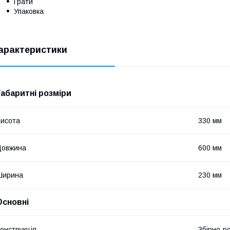
Грати
Упаковка
арактеристики
Габаритні розміри
исота
330 мм
Довжина
600 мм
Ширина
230 мм
Основні
онструкція
Збірно-р