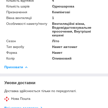
Кількість відтяжок
4
Кількість шарів
Одношарова
Призначення
Кемпінгові
Вікна вентиляції
1
Особливості намету/тенту
Вентиляційні вікна,
Водовідштовхувальне
просочення, Внутрішні
кишені
Сезон
Літо
Тип виробу
Намет автомат
Форма
Намет
Колір
Оливковий
Приховати
Умови доставки
Доставка здійснюється тільки по передоплаті.
Нова Пошта
Всі умови доставки