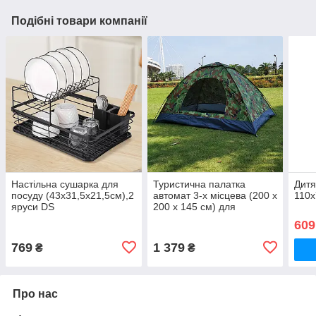
Подібні товари компанії
Настільна сушарка для
Туристична палатка
Дитя
посуду (43х31,5х21,5см),2
автомат 3-х місцева (200 х
110х
яруси DS
200 х 145 см) для
відпочинку і походів Smart
609
Camp Камуфляж DS
769
1 379
₴
₴
Про нас