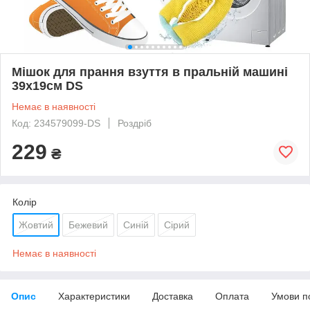
Мішок для прання взуття в пральній машині
39х19см DS
Немає в наявності
Код: 234579099-DS
Роздріб
229
₴
Колір
Жовтий
Бежевий
Синій
Сірий
Немає в наявності
Опис
Характеристики
Доставка
Оплата
Умови п