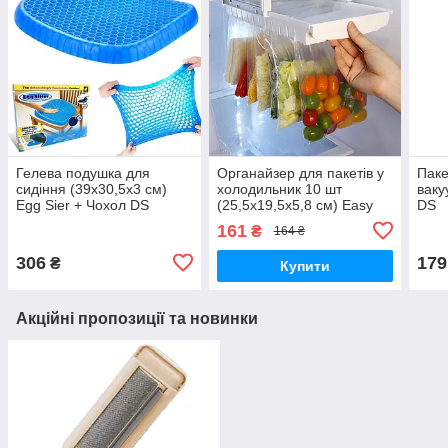
Гелева подушка для
Органайзер для пакетів у
Паке
сидіння (39х30,5х3 см)
холодильник 10 шт
ваку
Egg Sier + Чохол DS
(25,5x19,5x5,8 см) Easy
DS
store organizer DS
161
₴
164 ₴
306
179
₴
Купити
Акційні пропозиції та новинки