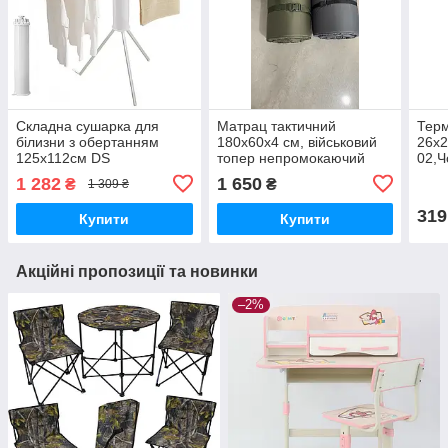
Складна сушарка для
Матрац тактичний
Терм
білизни з обертанням
180х60х4 см, військовий
26х
125х112см DS
топер непромокаючий
02,Ч
(Олива / Мультикам),
1 282
1 650
₴
₴
1 309 ₴
складаний каремат-
матрац DS
319
Купити
Купити
Акційні пропозиції та новинки
–2%