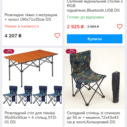
Скляний журнальний столик з
RGB
підсвіткою,Bluetooth,USB DS
Розкладне ліжко з матрацом
Готово до відправки
+ чохол 190x71x35см DS
Немає в наявності
2 925
₴
2 984 ₴
4 207
₴
Купити
–2%
–2%
Розкладний стіл для пікніка
Складний стілець зі спинкою
95х55х50см + 4 стільці,STD-
до 50 кг + кишеня,72х43х43
01 DS
см,в чохлі,Кольоровий DS