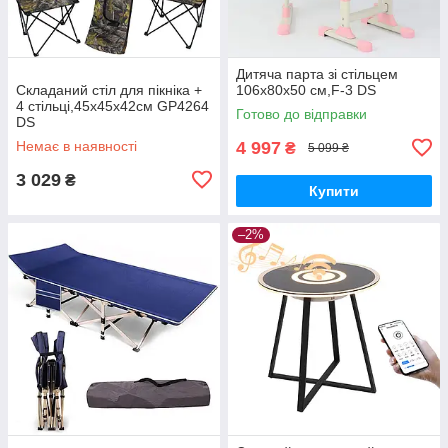
Дитяча парта зі стільцем
Складаний стіл для пікніка +
106х80х50 см,F-3 DS
4 стільці,45х45х42см GP4264
Готово до відправки
DS
Немає в наявності
4 997
₴
5 099 ₴
3 029
₴
Купити
–2%