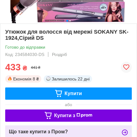
Утюжок для волосся від мережі SOKANY SK-
1924,Сірий DS
Готово до відправки
Код: 234584030-DS
Роздріб
433
₴
441 ₴
Економія
8 ₴
Залишилось
22 дні
Купити
або
Купити з
Що таке купити з Пром?