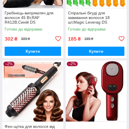
Гребінець-випрямляч для
Спіральні бігуді для
волосся 45 Вт,RAF
завивання волосся 18
R412B,Синій DS
шт,Magic Leverag DS
Готово до відправки
Готово до відправки
302
185
₴
₴
309 ₴
189 ₴
Купити
Купити
–2%
–2%
Фен-щітка для волосся від