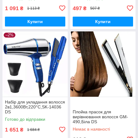
1 091
497
₴
₴
1 113 ₴
507 ₴
Купити
Купити
–2%
Набір для укладання волосся
2в1,3600Вт,220°С,SK-14036
DS
Плойка прасок для
вирівнювання волосся GM-
Готово до відправки
490,Біла DS
1 651
Немає в наявності
₴
1 684 ₴