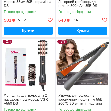
мережі 38мм 50Вт керамічна
Лазерний гребінець для
DS
голови 800mAh,USB DS
Готово до відправки
Готово до відправки
581
643
₴
₴
593 ₴
656 ₴
Купити
Купити
–2%
–2%
Фен щітка для волосся з 2
Утюжок для волосся з
насадками,від мережі,VGR
керамічним покриттям 55Вт
V559 DS
200°C 3D вигнуті пластини
RAF R425G DS
Готово до відправки
Готово до відправки