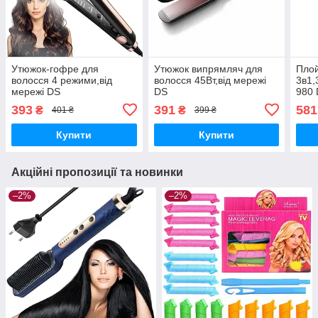
Утюжок-гофре для
Утюжок випрямляч для
Плой
волосся 4 режими,від
волосся 45Вт,від мережі
3в1,
мережі DS
DS
980
393
391
581
₴
₴
401 ₴
399 ₴
Купити
Купити
Акційні пропозиції та новинки
–2%
–2%