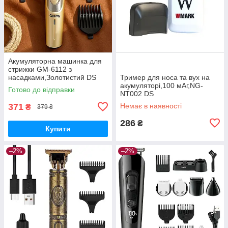
Акумуляторна машинка для
стрижки GM-6112 з
насадками,Золотистий DS
Тример для носа та вух на
акумуляторі,100 мАг,NG-
Готово до відправки
NT002 DS
371
Немає в наявності
₴
379 ₴
286
₴
Купити
–2%
–2%