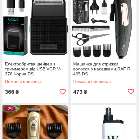
Електробритва шейвер з
Машинка для стрижки
триммером,від USB,VGR V-
волосся з насадками,RAF R
376,Чорна DS
465 DS
Немає в наявності
Немає в наявності
366
473
₴
₴
–2%