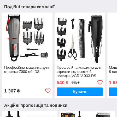
Подібні товари компанії
Професійна машинка для
Професійна машинка для
Маши
стрижки,7000 об. DS
стрижки волосся + 4
8 на
насадки,VGR V-033 DS
540
1 6
₴
551 ₴
1 307
₴
Купити
Акційні пропозиції та новинки