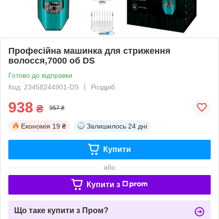
Професійна машинка для стриження
волосся,7000 об DS
Готово до відправки
Код: 23458244901-DS
Роздріб
938
₴
957 ₴
Економія
19 ₴
Залишилось
24 дні
Купити
або
Купити з
Що таке купити з Пром?