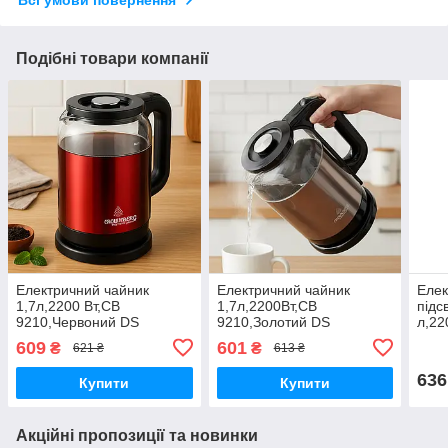
Всі умови повернення
Подібні товари компанії
Електричний чайник
Електричний чайник
Елек
1,7л,2200 Вт,СВ
1,7л,2200Вт,СВ
підс
9210,Червоний DS
9210,Золотий DS
л,22
609
601
₴
₴
621 ₴
613 ₴
636
Купити
Купити
Акційні пропозиції та новинки