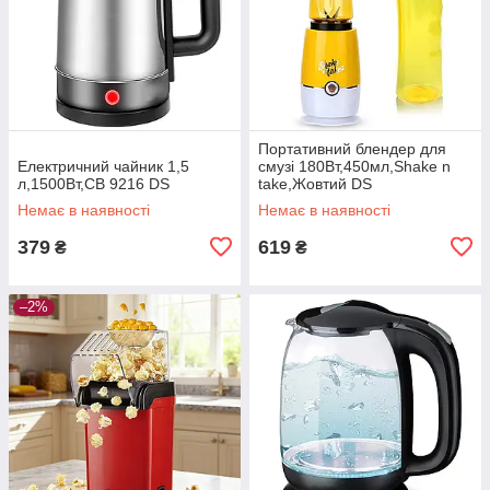
Портативний блендер для
Електричний чайник 1,5
смузі 180Вт,450мл,Shake n
л,1500Вт,СВ 9216 DS
take,Жовтий DS
Немає в наявності
Немає в наявності
379
619
₴
₴
–2%