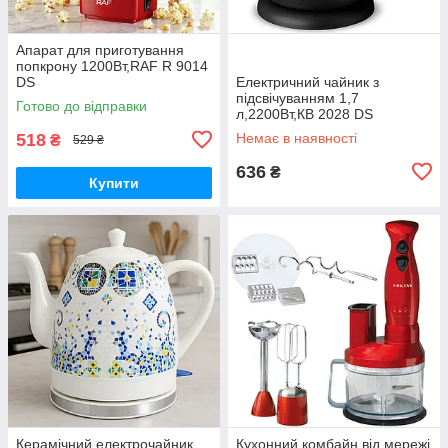
Апарат для приготування
попкрону 1200Вт,RAF R 9014
DS
Електричний чайник з
підсвічуванням 1,7
Готово до відправки
л,2200Вт,КВ 2028 DS
518
Немає в наявності
₴
529 ₴
636
₴
Купити
Керамічний електрочайник
Кухонний комбайн від мережі