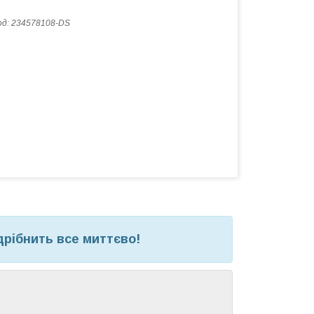
од:
234578108-DS
рібнить все миттєво!