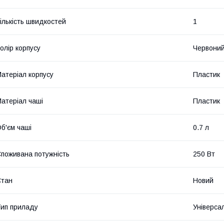
ількість швидкостей
1
олір корпусу
Червони
атеріал корпусу
Пластик
атеріал чаші
Пластик
б'єм чаші
0.7 л
поживана потужність
250 Вт
Стан
Новий
ип приладу
Універса