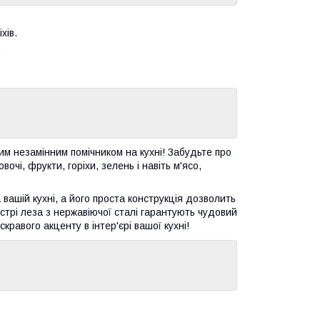
хів.
.
м незамінним помічником на кухні! Забудьте про
очі, фрукти, горіхи, зелень і навіть м'ясо,
вашій кухні, а його проста конструкція дозволить
острі леза з нержавіючої сталі гарантують чудовий
равого акценту в інтер'єрі вашої кухні!