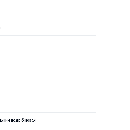
й
льний подрібнювач