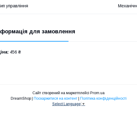
ип управління
Механічн
нформація для замовлення
іна:
456 ₴
Сайт створений на маркетплейсі
Prom.ua
DreamShop |
Поскаржитися на контент
|
Політика конфіденційності
Select Language
▼