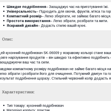
Швидке подрібнення
– Заощаджує час на приготування їжі.
Універсальність
– Підходить для овочів, фруктів, м'яса та горі
Компактний розмір
– Легко зберігати, не займає багато місця
Простота використання
– Легко зібрати, розібрати та мити.
Яскравий дизайн
– Додасть стилю вашій кухні.
Опис:
ей кухонний подрібнювач SK-06009 у яскравому кольорі стане ваши
овге нарізування продуктів – він швидко та ефективно подрібнить ов
аощаджуючи ваш час та сили.
авдяки компактному розміру подрібнювач не займе багато місця на 
егко зібрати і розібрати його для очищення. Потужний двигун та г
езультат подрібнення щоразу. Стильний червоний колір додасть яск
Характеристики:
Тип товару: кухонний подрібнювач
Матеріал корпусу: пластик